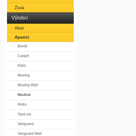
Žlutá
Výrobci
Altair
Aparici
Bondi
Carpet
Kilim
Moving
Moving Wall
Neutral
Retro
SaoLuis
Vanguard
Vanguard Wall