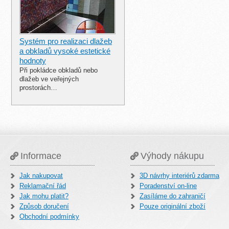
Systém pro realizaci dlažeb
a obkladů vysoké estetické
hodnoty
Při pokládce obkladů nebo
dlažeb ve veřejných
prostorách…
Informace
Výhody nákupu
Jak nakupovat
3D návrhy interiérů zdarma
Reklamační řád
Poradenství on-line
Jak mohu platit?
Zasíláme do zahraničí
Způsob doručení
Pouze originální zboží
Obchodní podmínky