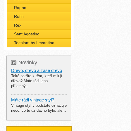
Ragno
Refin
Rex
Sant Agostino
Techlam by Levantina
Novinky
Dřevo, dřevo a zase dřevo
Také patříte k těm, kteří milují
dřevo? Máte rádi jeho
příjemný…
Máte rádi vintage styl?
Vintage styl v podstatě označuje
něco, co tu už dávno bylo, ale…