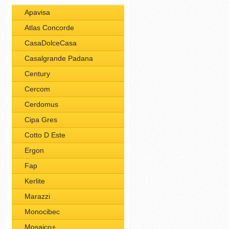
Apavisa
Atlas Concorde
CasaDolceCasa
Casalgrande Padana
Century
Cercom
Cerdomus
Cipa Gres
Cotto D Este
Ergon
Fap
Kerlite
Marazzi
Monocibec
Mosaico+