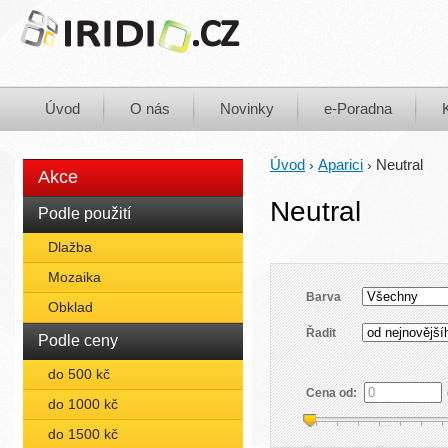
Úvod
O nás
Novinky
e-Poradna
Úvod
Aparici
Neutral
›
›
Akce
Neutral
Podle použití
Dlažba
Mozaika
Barva
Obklad
Řadit
Podle ceny
do 500 kč
Cena od:
do 1000 kč
do 1500 kč