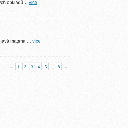
kých obkladů…
více
ě žhavá magma,…
více
←
→
1
2
3
4
5
8
...