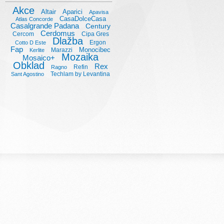
Akce
Altair
Aparici
Apavisa
CasaDolceCasa
Atlas Concorde
Casalgrande Padana
Century
Cerdomus
Cercom
Cipa Gres
Dlažba
Ergon
Cotto D Este
Fap
Monocibec
Marazzi
Kerlite
Mozaika
Mosaico+
Obklad
Rex
Refin
Ragno
Techlam by Levantina
Sant Agostino