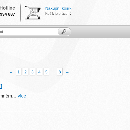
Hotline
Nákupní košík
Košík je prázdný
994 887
←
→
1
2
3
4
5
8
...
h
v jemném…
více