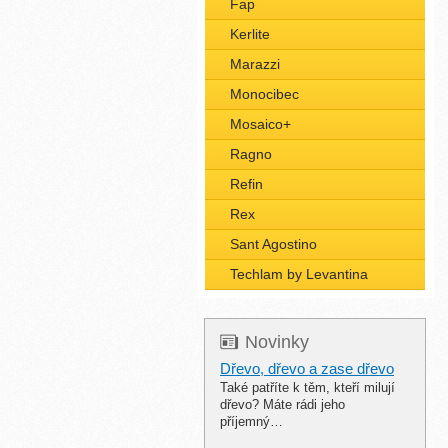
Fap
Kerlite
Marazzi
Monocibec
Mosaico+
Ragno
Refin
Rex
Sant Agostino
Techlam by Levantina
Novinky
Dřevo, dřevo a zase dřevo
Také patříte k těm, kteří milují
dřevo? Máte rádi jeho
příjemný…