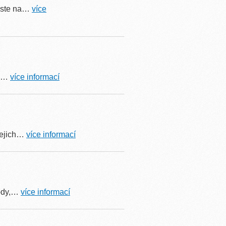
 jste na…
více
ak…
více informací
 jejich…
více informací
rody,…
více informací