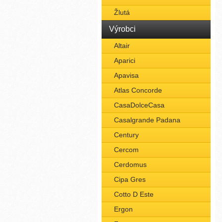
Žlutá
Výrobci
Altair
Aparici
Apavisa
Atlas Concorde
CasaDolceCasa
Casalgrande Padana
Century
Cercom
Cerdomus
Cipa Gres
Cotto D Este
Ergon