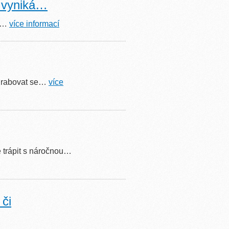
rý vyniká…
it…
více informací
ehrabovat se…
více
 trápit s náročnou…
 či