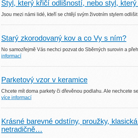
Styl, který křičí odlišností, nebo styl, kte
Jsou mezi námi lidé, kteří se chtějí svým životním stylem odliš
Starý zkorodovaný kov a co Vy s ním?
No samozřejmě Vás nechci pozvat do Sběrných surovin a př
informací
Parketový vzor v keramice
Chcete mít doma parkety či dřevěnou podlahu. Ale nechcete se
více informací
Krásné barevné odstíny, proužky, klasická
netradičně…