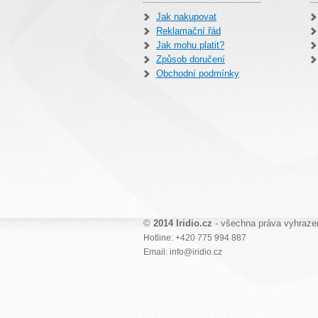
Jak nakupovat
Reklamační řád
Jak mohu platit?
Způsob doručení
Obchodní podmínky
©
2014 Iridio.cz
- všechna práva vyhraze
Hotline: +420 775 994 887
Email: info@iridio.cz