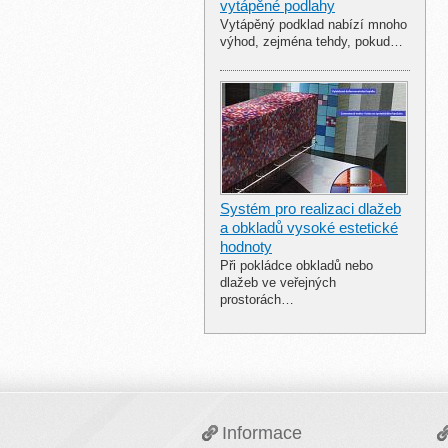
vytápěné podlahy
Vytápěný podklad nabízí mnoho
výhod, zejména tehdy, pokud…
Systém pro realizaci dlažeb
a obkladů vysoké estetické
hodnoty
Při pokládce obkladů nebo
dlažeb ve veřejných
prostorách…
Informace