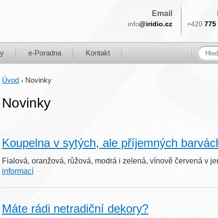
Email
info
@iridio.cz
+420
775 
ky
e-Poradna
Kontakt
Úvod
Novinky
›
Novinky
Koupelna v sytých, ale příjemných barvác
Fialová, oranžová, růžová, modrá i zelená, vínově červená 
informací
Máte rádi netradiční dekory?