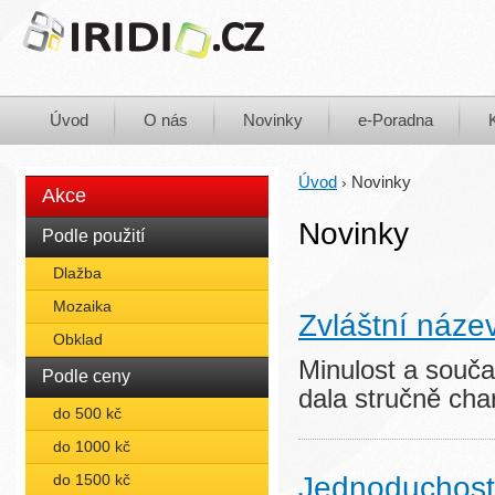
Úvod
O nás
Novinky
e-Poradna
Úvod
Novinky
›
Akce
Novinky
Podle použití
Dlažba
Mozaika
Zvláštní náze
Obklad
Minulost a souča
Podle ceny
dala stručně ch
do 500 kč
do 1000 kč
do 1500 kč
Jednoduchost