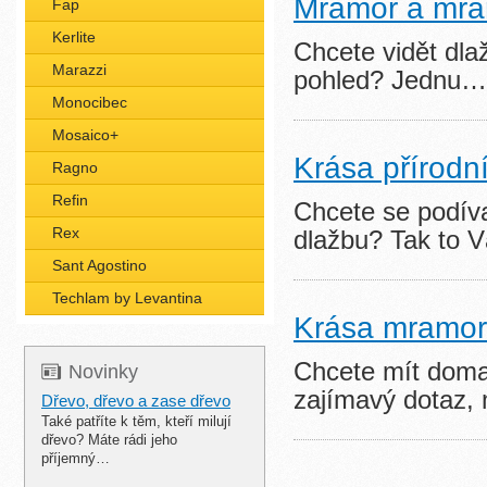
Mramor a mra
Fap
Kerlite
Chcete vidět dla
Marazzi
pohled? Jednu
Monocibec
Mosaico+
Krása přírod
Ragno
Refin
Chcete se podíva
Rex
dlažbu? Tak to
Sant Agostino
Techlam by Levantina
Krása mramo
Chcete mít doma
Novinky
zajímavý dotaz
Dřevo, dřevo a zase dřevo
Také patříte k těm, kteří milují
dřevo? Máte rádi jeho
příjemný…