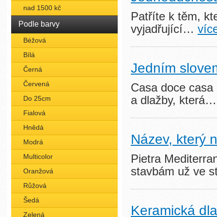
nad 1500 kč
Patříte k těm, kte
Podle barvy
vyjadřující…
víc
Béžová
Bílá
Jedním slove
Černá
Červená
Casa doce casa P
a dlažby, která
Do 25cm
Fialová
Hnědá
Název, který 
Modrá
Pietra Mediterra
Multicolor
stavbám už ve 
Oranžová
Růžová
Šedá
Keramická dlaž
Zelená