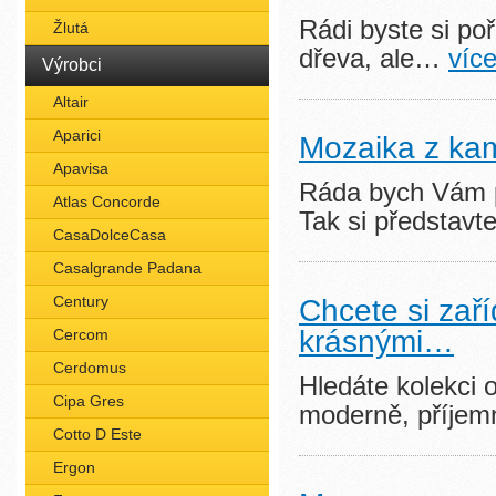
Rádi byste si po
Žlutá
dřeva, ale…
více
Výrobci
Altair
Aparici
Mozaika z ka
Apavisa
Ráda bych Vám p
Atlas Concorde
Tak si představ
CasaDolceCasa
Casalgrande Padana
Century
Chcete si zař
krásnými…
Cercom
Cerdomus
Hledáte kolekci 
Cipa Gres
moderně, příj
Cotto D Este
Ergon