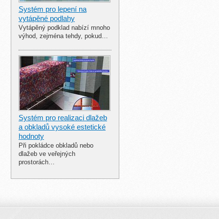
Systém pro lepení na
vytápěné podlahy
Vytápěný podklad nabízí mnoho
výhod, zejména tehdy, pokud…
Systém pro realizaci dlažeb
a obkladů vysoké estetické
hodnoty
Při pokládce obkladů nebo
dlažeb ve veřejných
prostorách…