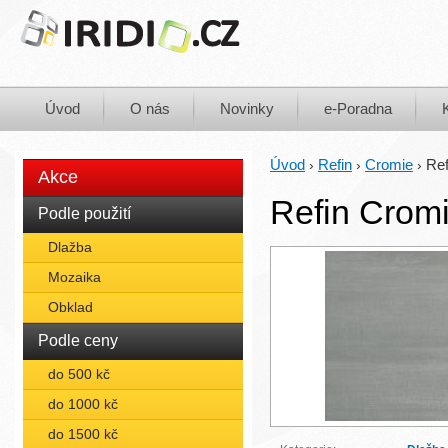
Úvod
O nás
Novinky
e-Poradna
Úvod
Refin
Cromie
Ref
›
›
›
Akce
Refin Cromi
Podle použití
Dlažba
Mozaika
Obklad
Podle ceny
do 500 kč
do 1000 kč
do 1500 kč