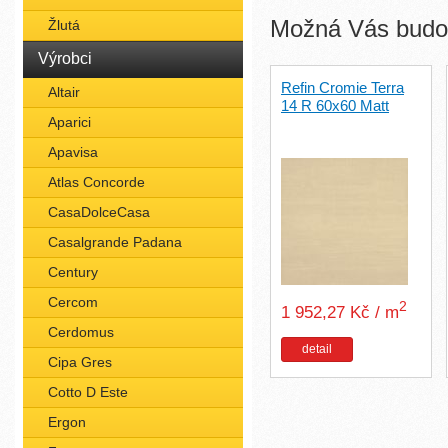
Možná Vás budou
Žlutá
Výrobci
Refin Cromie Terra
Altair
14 R 60x60 Matt
Aparici
Apavisa
Atlas Concorde
CasaDolceCasa
Casalgrande Padana
Century
Cercom
2
1 952,27 Kč / m
Cerdomus
detail
Cipa Gres
Cotto D Este
Ergon