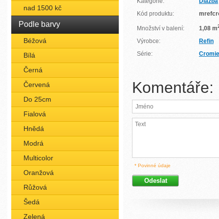
Kategorie:
Dlažba
nad 1500 kč
Kód produktu:
mrefcr
Podle barvy
Množství v balení:
1,08 m
Béžová
Výrobce:
Refin
Série:
Cromi
Bílá
Černá
Komentáře:
Červená
Do 25cm
Fialová
Hnědá
Modrá
Multicolor
* Povinné údaje
Oranžová
Růžová
Šedá
Zelená