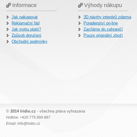
Informace
Výhody nákupu
Jak nakupovat
3D návrhy interiérů zdarma
Reklamační řád
Poradenství on-line
Jak mohu platit?
Zasíláme do zahraničí
Způsob doručení
Pouze originální zboží
Obchodní podmínky
©
2014 Iridio.cz
- všechna práva vyhrazena
Hotline: +420 775 994 887
Email: info@iridio.cz