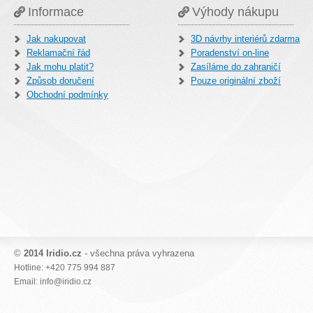
Informace
Výhody nákupu
Jak nakupovat
3D návrhy interiérů zdarma
Reklamační řád
Poradenství on-line
Jak mohu platit?
Zasíláme do zahraničí
Způsob doručení
Pouze originální zboží
Obchodní podmínky
©
2014 Iridio.cz
- všechna práva vyhrazena
Hotline: +420 775 994 887
Email: info@iridio.cz