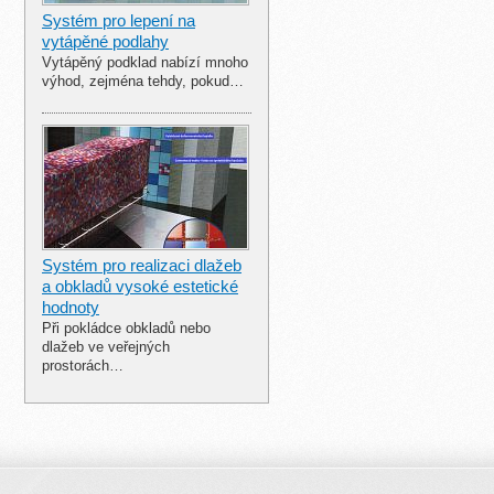
Systém pro lepení na
vytápěné podlahy
Vytápěný podklad nabízí mnoho
výhod, zejména tehdy, pokud…
Systém pro realizaci dlažeb
a obkladů vysoké estetické
hodnoty
Při pokládce obkladů nebo
dlažeb ve veřejných
prostorách…