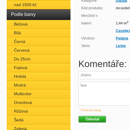
Kategorie:
Dlažba
nad 1500 kč
Kód produktu:
mcasliv
Podle barvy
Množství v
2
balení:
1,44 m
Béžová
Casalgr
Bílá
Výrobce:
Padana
Černá
Série:
Living
Červená
Do 25cm
Komentáře:
Fialová
Hnědá
Modrá
Multicolor
Oranžová
* Povinné údaje
Růžová
Šedá
Zelená