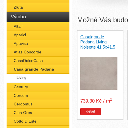
Žlutá
Výrobci
Možná Vás budou
Altair
Aparici
Casalgrande
Padana Living
Apavisa
Noisette 41.5x41.5
Atlas Concorde
CasaDolceCasa
Casalgrande Padana
Living
Century
Cercom
2
739,30 Kč / m
Cerdomus
detail
Cipa Gres
Cotto D Este