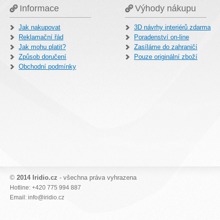
Informace
Výhody nákupu
Jak nakupovat
3D návrhy interiérů zdarma
Reklamační řád
Poradenství on-line
Jak mohu platit?
Zasíláme do zahraničí
Způsob doručení
Pouze originální zboží
Obchodní podmínky
©
2014 Iridio.cz
- všechna práva vyhrazena
Hotline: +420 775 994 887
Email: info@iridio.cz