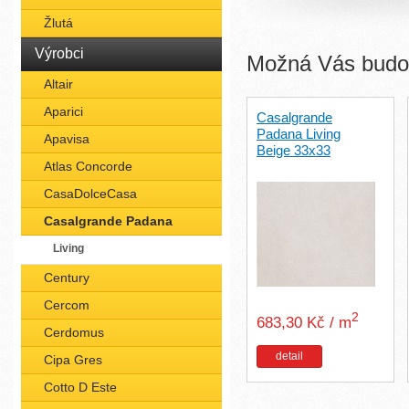
Žlutá
Výrobci
Možná Vás budou
Altair
Aparici
Casalgrande
Padana Living
Apavisa
Beige 33x33
Atlas Concorde
CasaDolceCasa
Casalgrande Padana
Living
Century
Cercom
2
683,30 Kč / m
Cerdomus
detail
Cipa Gres
Cotto D Este