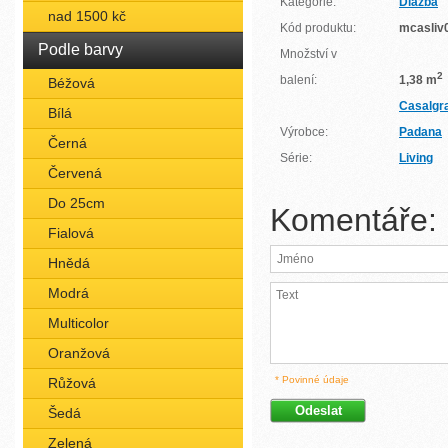
Kategorie:
Dlažba
nad 1500 kč
Kód produktu:
mcasliv
Podle barvy
Množství v
2
balení:
1,38 m
Béžová
Casalgr
Bílá
Výrobce:
Padana
Černá
Série:
Living
Červená
Do 25cm
Komentáře:
Fialová
Hnědá
Modrá
Multicolor
Oranžová
* Povinné údaje
Růžová
Šedá
Zelená