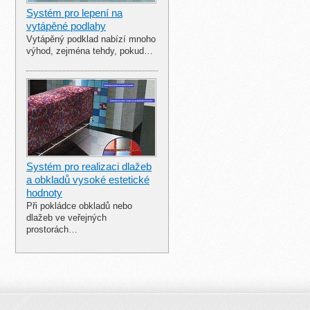
Systém pro lepení na
vytápěné podlahy
Vytápěný podklad nabízí mnoho
výhod, zejména tehdy, pokud…
Systém pro realizaci dlažeb
a obkladů vysoké estetické
hodnoty
Při pokládce obkladů nebo
dlažeb ve veřejných
prostorách…