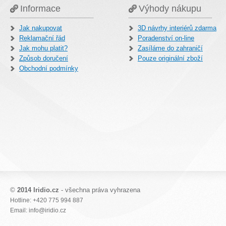
Informace
Výhody nákupu
Jak nakupovat
3D návrhy interiérů zdarma
Reklamační řád
Poradenství on-line
Jak mohu platit?
Zasíláme do zahraničí
Způsob doručení
Pouze originální zboží
Obchodní podmínky
©
2014 Iridio.cz
- všechna práva vyhrazena
Hotline: +420 775 994 887
Email: info@iridio.cz