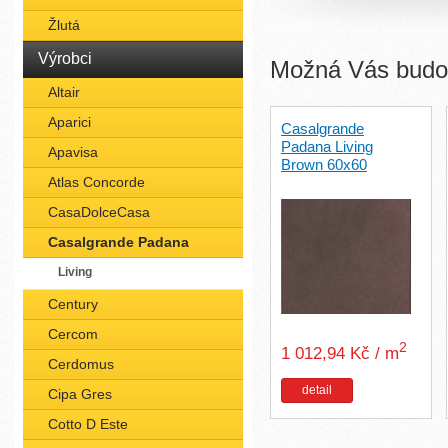
Žlutá
Výrobci
Možná Vás budou
Altair
Aparici
Casalgrande
Padana Living
Apavisa
Brown 60x60
Atlas Concorde
CasaDolceCasa
Casalgrande Padana
Living
Century
Cercom
2
1 012,94 Kč / m
Cerdomus
detail
Cipa Gres
Cotto D Este