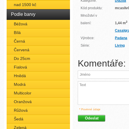
Kategorie:
Dlažba
nad 1500 kč
Kód produktu:
mcasliv
Podle barvy
Množství v
2
balení:
1,44 m
Béžová
Casalgr
Bílá
Výrobce:
Padana
Černá
Série:
Living
Červená
Do 25cm
Komentáře:
Fialová
Hnědá
Modrá
Multicolor
Oranžová
* Povinné údaje
Růžová
Šedá
Zelená