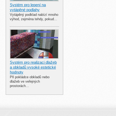
Systém pro lepení na
vytápěné podlahy
Vytápěný podklad nabízí mnoho
výhod, zejména tehdy, pokud…
Systém pro realizaci dlažeb
a obkladů vysoké estetické
hodnoty
Při pokládce obkladů nebo
dlažeb ve veřejných
prostorách…