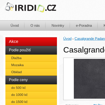
Úvod
O nás
Novinky
e-Poradna
Úvod
Casalgrande Padan
›
Akce
Casalgrand
Podle použití
Dlažba
Mozaika
Obklad
Podle ceny
do 500 kč
do 1000 kč
do 1500 kč