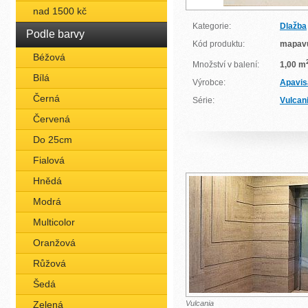
nad 1500 kč
Kategorie:
Dlažba
Podle barvy
Kód produktu:
mapav
Béžová
Množství v balení:
1,00 m
Bílá
Výrobce:
Apavis
Černá
Série:
Vulcan
Červená
Do 25cm
Fialová
Hnědá
Modrá
Multicolor
Oranžová
Růžová
Šedá
Zelená
Vulcania