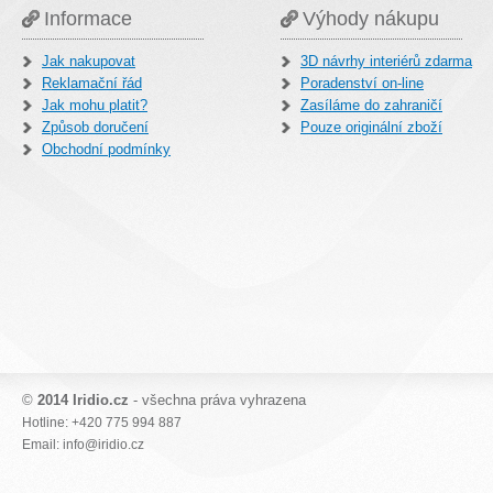
Informace
Výhody nákupu
Jak nakupovat
3D návrhy interiérů zdarma
Reklamační řád
Poradenství on-line
Jak mohu platit?
Zasíláme do zahraničí
Způsob doručení
Pouze originální zboží
Obchodní podmínky
©
2014 Iridio.cz
- všechna práva vyhrazena
Hotline: +420 775 994 887
Email: info@iridio.cz