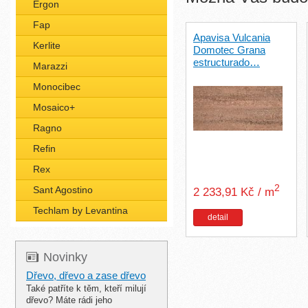
Ergon
Fap
Apavisa Vulcania
Kerlite
Domotec Grana
estructurado…
Marazzi
Monocibec
Mosaico+
Ragno
Refin
Rex
2
Sant Agostino
2 233,91 Kč / m
Techlam by Levantina
detail
Novinky
Dřevo, dřevo a zase dřevo
Také patříte k těm, kteří milují
dřevo? Máte rádi jeho