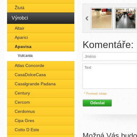
Žlutá
Výrobci
Altair
Aparici
Komentáře:
Apavisa
Vulcania
Atlas Concorde
CasaDolceCasa
Casalgrande Padana
Century
* Povinné údaje
Cercom
Cerdomus
Cipa Gres
Cotto D Este
Možná Vás budou