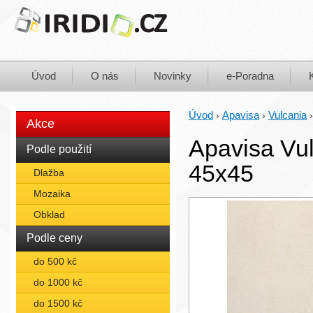
Úvod
O nás
Novinky
e-Poradna
Úvod
Apavisa
Vulcania
›
›
Akce
Apavisa Vul
Podle použití
45x45
Dlažba
Mozaika
Obklad
Podle ceny
do 500 kč
do 1000 kč
do 1500 kč