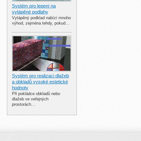
Systém pro lepení na
vytápěné podlahy
Vytápěný podklad nabízí mnoho
výhod, zejména tehdy, pokud…
Systém pro realizaci dlažeb
a obkladů vysoké estetické
hodnoty
Při pokládce obkladů nebo
dlažeb ve veřejných
prostorách…