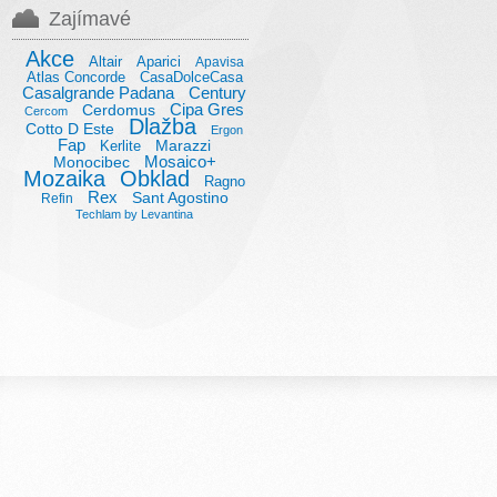
Zajímavé
Akce
Altair
Aparici
Apavisa
Atlas Concorde
CasaDolceCasa
Casalgrande Padana
Century
Cipa Gres
Cerdomus
Cercom
Dlažba
Cotto D Este
Ergon
Fap
Marazzi
Kerlite
Mosaico+
Monocibec
Mozaika
Obklad
Ragno
Rex
Sant Agostino
Refin
Techlam by Levantina