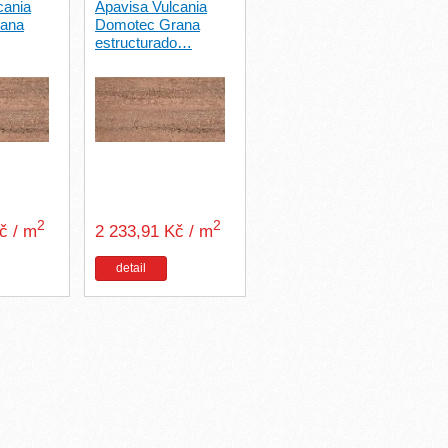
cania
Apavisa Vulcania
ana
Domotec Grana
estructurado…
2
2
Kč / m
2 233,91 Kč / m
detail