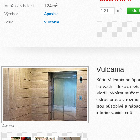
2
Množství v balení:
1,24 m
2
m
Výrobce:
Apavisa
Série:
Vulcania
Vulcania
Série Vulcania od špa
barvách - Béžová, Gra
Marfil. Vybírat můžete
estructurado v rozmě
jsou působivé a nápadn
interiér vašich snů.
Vulcania