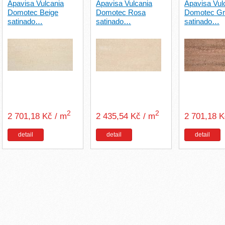
Apavisa Vulcania
Apavisa Vulcania
Apavisa Vul
Domotec Beige
Domotec Rosa
Domotec Gr
satinado…
satinado…
satinado…
2
2
2 701,18 Kč / m
2 435,54 Kč / m
2 701,18 
detail
detail
detail