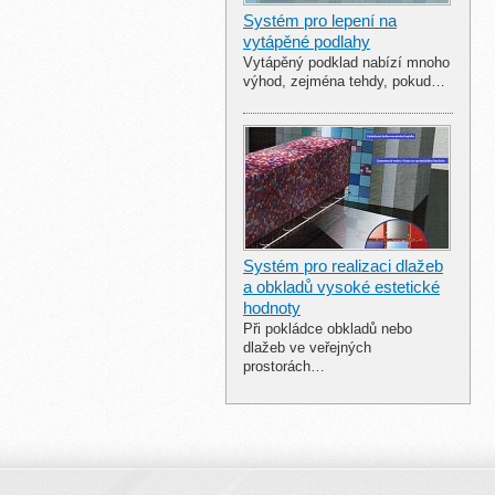
Systém pro lepení na
vytápěné podlahy
Vytápěný podklad nabízí mnoho
výhod, zejména tehdy, pokud…
Systém pro realizaci dlažeb
a obkladů vysoké estetické
hodnoty
Při pokládce obkladů nebo
dlažeb ve veřejných
prostorách…