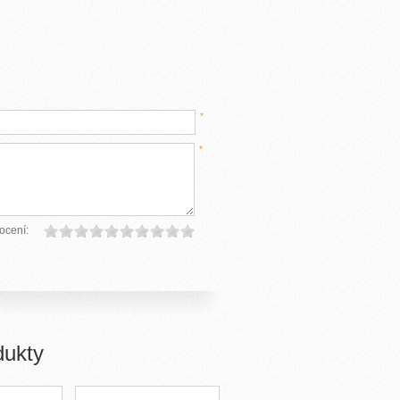
*
*
ocení:
dukty