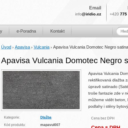
Email
info
@iridio.cz
+420
775 
ky
e-Poradna
Kontakt
Úvod
Apavisa
Vulcania
Apavisa Vulcania Domotec Negro satin
›
›
›
Apavisa Vulcania Domotec Negro 
Apavisa Vulcania Dom
rektifikovaná dlažba
úpravě satinado (Saté
troše fantazie zde v 
můžeme vidět beton, 
podlahy i stěny bytový
Kategorie:
Dlažba
Cena bez DPH
Kód produktu:
mapavul007
Cena s DPH