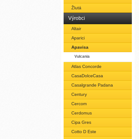
Žlutá
Výrobci
Altair
Aparici
Apavisa
Vulcania
Atlas Concorde
CasaDolceCasa
Casalgrande Padana
Century
Cercom
Cerdomus
Cipa Gres
Cotto D Este