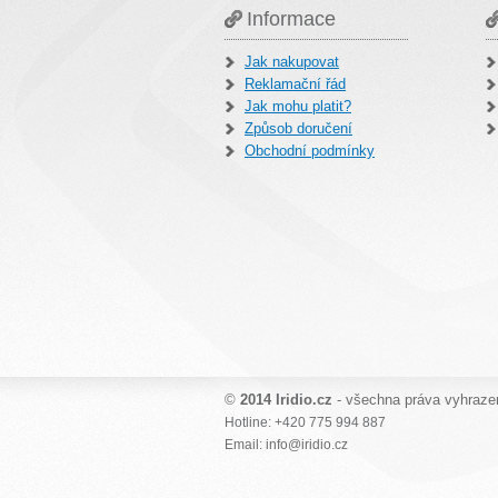
Informace
Jak nakupovat
Reklamační řád
Jak mohu platit?
Způsob doručení
Obchodní podmínky
©
2014 Iridio.cz
- všechna práva vyhraze
Hotline: +420 775 994 887
Email: info@iridio.cz