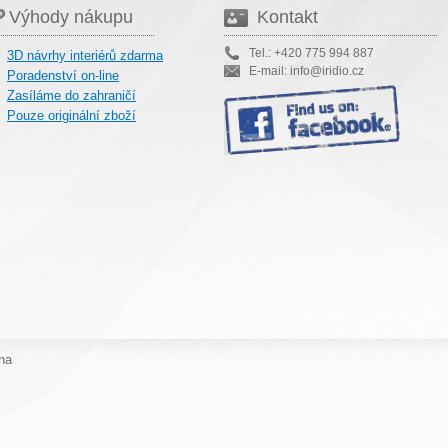
Výhody nákupu
Kontakt
Tel.: +420 775 994 887
3D návrhy interiérů zdarma
E-mail: info@iridio.cz
Poradenství on-line
Zasíláme do zahraničí
Pouze originální zboží
na