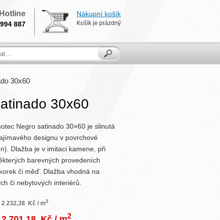
Hotline
Nákupní košík
Košík je prázdný
994 887
ado 30x60
satinado 30x60
otec Negro satinado 30×60 je slinutá
 zajímavého designu v povrchové
n). Dlažba je v imitaci kamene, při
některých barevných provedeních
korek či měď. Dlažba vhodná na
ch či nebytových interiérů.
2
2 232,38
Kč / m
2
2 701,18
Kč / m