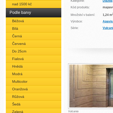
Kategorie:
Dlažba
nad 1500 kč
Kód produktu:
mapav
Podle barvy
Množství v balení:
1,24 m
Béžová
Výrobce:
Apavis
Série:
Vulcan
Bílá
Černá
Červená
Do 25cm
Fialová
Hnědá
Modrá
Multicolor
Oranžová
Růžová
Šedá
Zelená
Vulcania