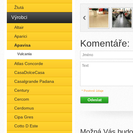
Žlutá
Výrobci
Altair
Aparici
Komentáře:
Apavisa
Vulcania
Atlas Concorde
CasaDolceCasa
Casalgrande Padana
Century
* Povinné údaje
Cercom
Cerdomus
Cipa Gres
Cotto D Este
Možná Vás budou