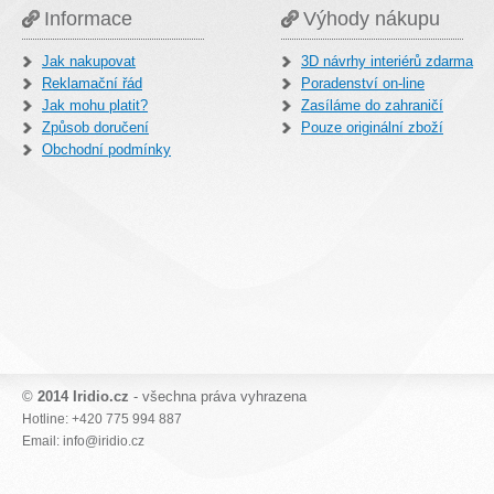
Informace
Výhody nákupu
Jak nakupovat
3D návrhy interiérů zdarma
Reklamační řád
Poradenství on-line
Jak mohu platit?
Zasíláme do zahraničí
Způsob doručení
Pouze originální zboží
Obchodní podmínky
©
2014 Iridio.cz
- všechna práva vyhrazena
Hotline: +420 775 994 887
Email: info@iridio.cz