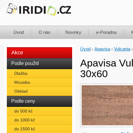
Úvod
O nás
Novinky
e-Poradna
Úvod
Apavisa
Vulcania
›
›
Akce
Apavisa Vu
Podle použití
30x60
Dlažba
Mozaika
Obklad
Podle ceny
do 500 kč
do 1000 kč
do 1500 kč