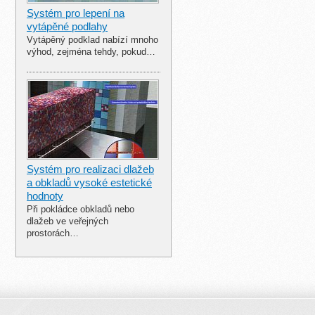
Systém pro lepení na
vytápěné podlahy
Vytápěný podklad nabízí mnoho
výhod, zejména tehdy, pokud…
Systém pro realizaci dlažeb
a obkladů vysoké estetické
hodnoty
Při pokládce obkladů nebo
dlažeb ve veřejných
prostorách…