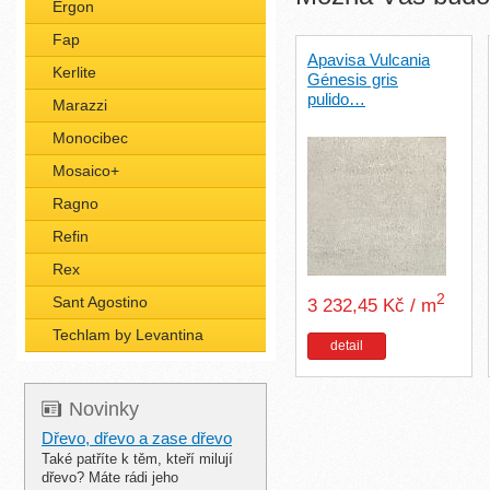
Ergon
Fap
Apavisa Vulcania
Kerlite
Génesis gris
pulido…
Marazzi
Monocibec
Mosaico+
Ragno
Refin
Rex
2
Sant Agostino
3 232,45 Kč / m
Techlam by Levantina
detail
Novinky
Dřevo, dřevo a zase dřevo
Také patříte k těm, kteří milují
dřevo? Máte rádi jeho