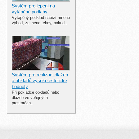
Systém pro lepení na
vytápěné podlahy
Vytápěný podklad nabízí mnoho
výhod, zejména tehdy, pokud…
Systém pro realizaci dlažeb
a obkladů vysoké estetické
hodnoty
Při pokládce obkladů nebo
dlažeb ve veřejných
prostorách…