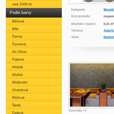
nad 1500 kč
Kategorie:
Mozaik
Podle barvy
Kód produktu:
mapan
Béžová
Množství v balení:
0,41 m
Bílá
Výrobce:
Apavis
Černá
Série:
Nanosh
Červená
Do 25cm
Fialová
Hnědá
Modrá
Multicolor
Oranžová
Růžová
Šedá
Nanoshiba 7.0
Zelená