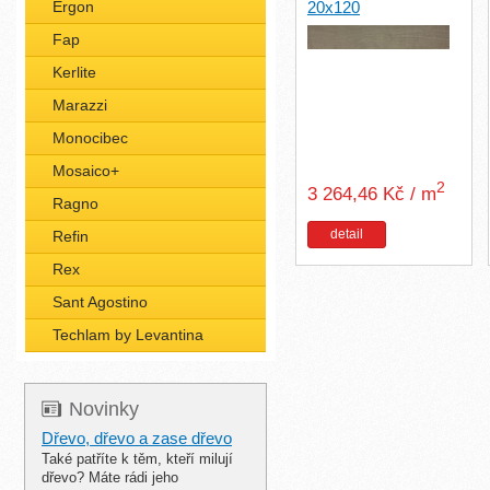
Ergon
20x120
Fap
Kerlite
Marazzi
Monocibec
Mosaico+
2
3 264,46 Kč / m
Ragno
detail
Refin
Rex
Sant Agostino
Techlam by Levantina
Novinky
Dřevo, dřevo a zase dřevo
Také patříte k těm, kteří milují
dřevo? Máte rádi jeho