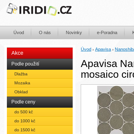
Úvod
O nás
Novinky
e-Poradna
Úvod
Apavisa
Nanoshib
›
›
Akce
Apavisa Na
Podle použití
mosaico cir
Dlažba
Mozaika
Obklad
Podle ceny
do 500 kč
do 1000 kč
do 1500 kč