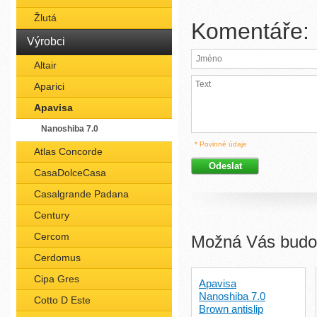
Žlutá
Komentáře:
Výrobci
Altair
Aparici
Apavisa
Nanoshiba 7.0
* Povinné údaje
Atlas Concorde
CasaDolceCasa
Casalgrande Padana
Century
Cercom
Možná Vás budou
Cerdomus
Cipa Gres
Apavisa
Nanoshiba 7.0
Cotto D Este
Brown antislip