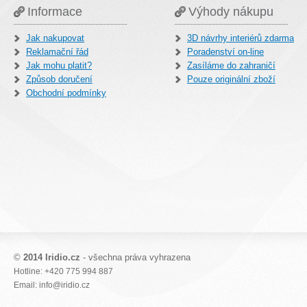
Informace
Výhody nákupu
Jak nakupovat
3D návrhy interiérů zdarma
Reklamační řád
Poradenství on-line
Jak mohu platit?
Zasíláme do zahraničí
Způsob doručení
Pouze originální zboží
Obchodní podmínky
©
2014 Iridio.cz
- všechna práva vyhrazena
Hotline: +420 775 994 887
Email: info@iridio.cz