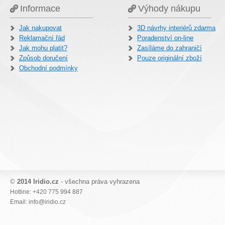
Informace
Výhody nákupu
Jak nakupovat
3D návrhy interiérů zdarma
Reklamační řád
Poradenství on-line
Jak mohu platit?
Zasíláme do zahraničí
Způsob doručení
Pouze originální zboží
Obchodní podmínky
©
2014 Iridio.cz
- všechna práva vyhrazena
Hotline: +420 775 994 887
Email: info@iridio.cz