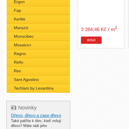
Ergon
Fap
Kerlite
Marazzi
2
3 264,46 Kč / m
Monocibec
detail
Mosaico+
Ragno
Refin
Rex
Sant Agostino
Techlam by Levantina
Novinky
Dřevo, dřevo a zase dřevo
Také patříte k těm, kteří milují
dřevo? Máte rádi jeho