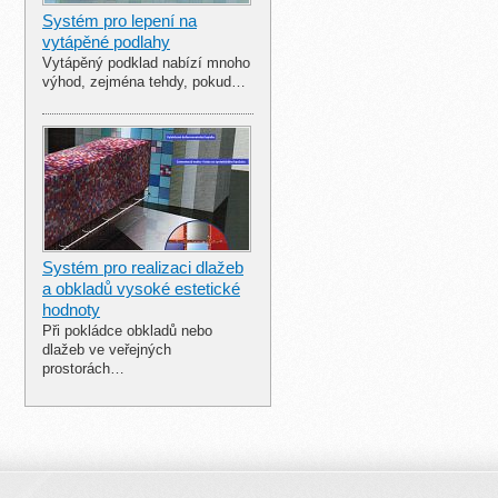
Systém pro lepení na
vytápěné podlahy
Vytápěný podklad nabízí mnoho
výhod, zejména tehdy, pokud…
Systém pro realizaci dlažeb
a obkladů vysoké estetické
hodnoty
Při pokládce obkladů nebo
dlažeb ve veřejných
prostorách…