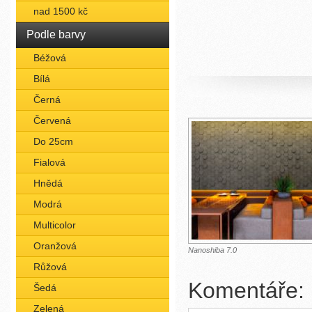
nad 1500 kč
Podle barvy
Béžová
Bílá
Černá
Červená
Do 25cm
Fialová
Hnědá
Modrá
Multicolor
Oranžová
Nanoshiba 7.0
Růžová
Komentáře:
Šedá
Zelená