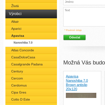
Žlutá
Výrobci
Altair
Aparici
* Povinné údaje
Apavisa
Nanoshiba 7.0
Atlas Concorde
CasaDolceCasa
Možná Vás budou
Casalgrande Padana
Century
Apavisa
Cercom
Nanoshiba 7.0
Brown antislip
Cerdomus
20x120
Cipa Gres
Cotto D Este