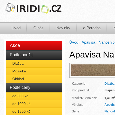
Úvod
O nás
Novinky
e-Poradna
Úvod
Apavisa
Nanoshib
›
›
Akce
Apavisa Na
Podle použití
Dlažba
Mozaika
Obklad
Kategorie:
Dlažba
Podle ceny
Kód produktu:
mapan
do 500 kč
Množství v balení:
1,41 m
do 1000 kč
Výrobce:
Apavis
do 1500 kč
Série:
Nanosh