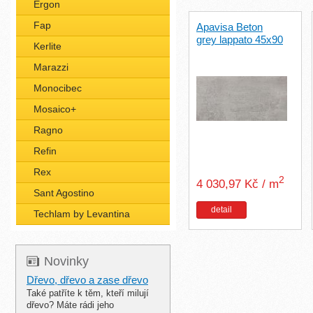
Ergon
Fap
Apavisa Beton
grey lappato 45x90
Kerlite
Marazzi
Monocibec
Mosaico+
Ragno
Refin
Rex
2
4 030,97 Kč / m
Sant Agostino
detail
Techlam by Levantina
Novinky
Dřevo, dřevo a zase dřevo
Také patříte k těm, kteří milují
dřevo? Máte rádi jeho