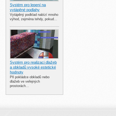
Systém pro lepení na
vytápěné podlahy
Vytápěný podklad nabízí mnoho
výhod, zejména tehdy, pokud…
Systém pro realizaci dlažeb
a obkladů vysoké estetické
hodnoty
Při pokládce obkladů nebo
dlažeb ve veřejných
prostorách…