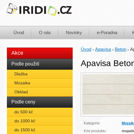
Úvod
O nás
Novinky
e-Poradna
Úvod
Apavisa
Beton
A
›
›
›
Akce
Apavisa Beton
Podle použití
Dlažba
Mozaika
Obklad
Podle ceny
do 500 kč
do 1000 kč
Kategorie:
Mozaik
do 1500 kč
Kód produktu:
mapab