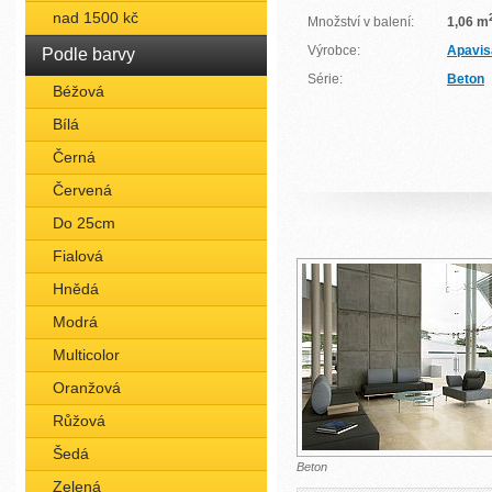
nad 1500 kč
Množství v balení:
1,06 m
Výrobce:
Apavis
Podle barvy
Série:
Beton
Béžová
Bílá
Černá
Červená
Do 25cm
Fialová
Hnědá
Modrá
Multicolor
Oranžová
Růžová
Šedá
Beton
Zelená