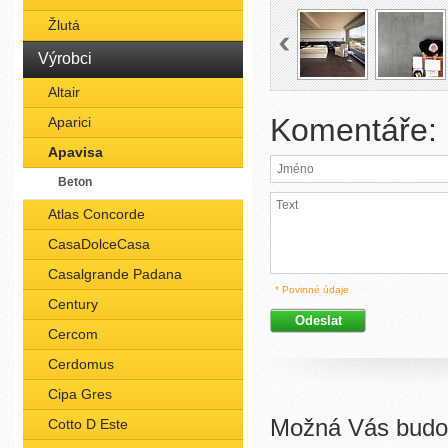
Žlutá
Výrobci
Altair
Komentáře:
Aparici
Apavisa
Beton
Atlas Concorde
CasaDolceCasa
Casalgrande Padana
* Povinné údaje
Century
Cercom
Cerdomus
Cipa Gres
Možná Vás budou
Cotto D Este