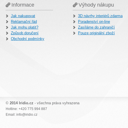
Informace
Výhody nákupu
Jak nakupovat
3D návrhy interiérů zdarma
Reklamační řád
Poradenství on-line
Jak mohu platit?
Zasíláme do zahraničí
Způsob doručení
Pouze originální zboží
Obchodní podmínky
©
2014 Iridio.cz
- všechna práva vyhrazena
Hotline: +420 775 994 887
Email: info@iridio.cz