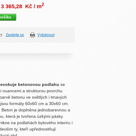
2
3 365,28
Kč / m
Zeptejte se
Vytisknout
n evokuje betonovou podlahu
se
i nuancemi a strukturou povrchu.
 barvě betonu ve světlých i tmavých
i jsou formáty 60x60 cm a 30x60 cm.
a Beton je doplněna jednobarevnou a
, která je tvořena úzkými pásky.
nikne na podlahách bytového interiru i
evším ty, kteří upřednostňují
ucjý styl.