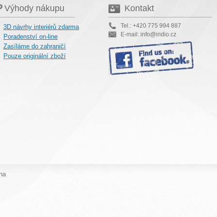
Výhody nákupu
Kontakt
Tel.: +420 775 994 887
3D návrhy interiérů zdarma
E-mail: info@iridio.cz
Poradenství on-line
Zasíláme do zahraničí
Pouze originální zboží
na