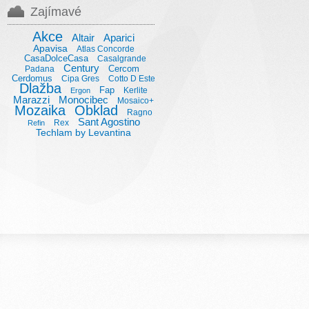
Zajímavé
Akce
Altair
Aparici
Apavisa
Atlas Concorde
CasaDolceCasa
Casalgrande
Century
Cercom
Padana
Cerdomus
Cipa Gres
Cotto D Este
Dlažba
Fap
Kerlite
Ergon
Marazzi
Monocibec
Mosaico+
Mozaika
Obklad
Ragno
Sant Agostino
Rex
Refin
Techlam by Levantina