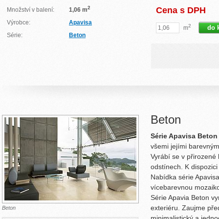
2
Cena s DPH
Množství v balení:
1,06 m
Výrobce:
Apavisa
2
m
Série:
Beton
Beton
Série Apavisa Beto
všemi jejími barevným
Vyrábí se v přirozené
odstínech. K dispozic
Nabídka série Apavis
vícebarevnou mozaikou
Série Apavia Beton vy
exteriéru. Zaujme před
Beton
minimalistický a jednod