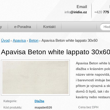
Email
info
@iridio.cz
+420
775 
ky
e-Poradna
Kontakt
Úvod
Apavisa
Beton
Apavisa Beton white lappato 30x60
›
›
›
Apavisa Beton white lappato 30x6
Apavisa Beton white l
dlažba v krásném pol
název série napovídá,
i barevností imituje b
přitom je výrazná a sk
domů či bytů, tak i do
kavárny nebo restaur
Kategorie:
Dlažba
Cena bez DPH
Kód produktu:
mapabet026