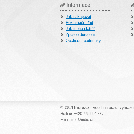
Informace
Jak nakupovat
Reklamační řád
Jak mohu platit?
Způsob doručení
Obchodní podmínky
©
2014 Iridio.cz
- všechna práva vyhraze
Hotline: +420 775 994 887
Email: info@iridio.cz