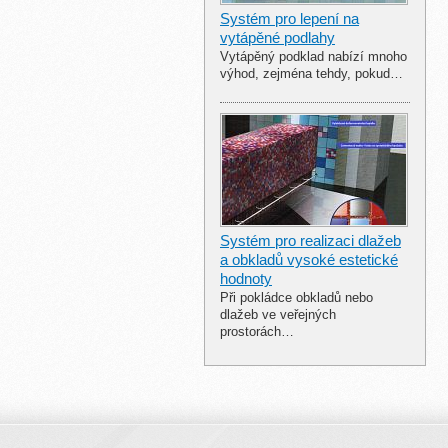
Systém pro lepení na
vytápěné podlahy
Vytápěný podklad nabízí mnoho
výhod, zejména tehdy, pokud…
Systém pro realizaci dlažeb
a obkladů vysoké estetické
hodnoty
Při pokládce obkladů nebo
dlažeb ve veřejných
prostorách…