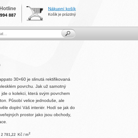
Hotline
Nákupní košík
Košík je prázdný
994 887
0
appato 30×60 je slinutá rektifikovaná
olesklém povrchu. Jak už samotný
 jde o kolekci, která svým povrchem
eton. Působí velice jednoduše, ale
věle doplní Váš interiér. Hodí se jak do
 veřejných prostor jako jsou obchody,
ace.
2
2 781,22
Kč / m