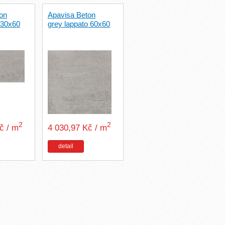
on
Apavisa Beton
 30x60
grey lappato 60x60
2
2
Kč / m
4 030,97 Kč / m
detail