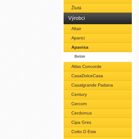
Žlutá
Výrobci
Altair
Aparici
Apavisa
Beton
Atlas Concorde
CasaDolceCasa
Casalgrande Padana
Century
Cercom
Cerdomus
Cipa Gres
Cotto D Este