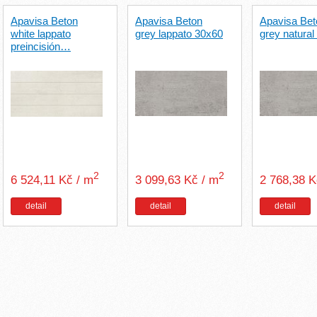
Apavisa Beton
Apavisa Beton
Apavisa Bet
white lappato
grey lappato 30x60
grey natural
preincisión…
2
2
6 524,11 Kč / m
3 099,63 Kč / m
2 768,38 
detail
detail
detail