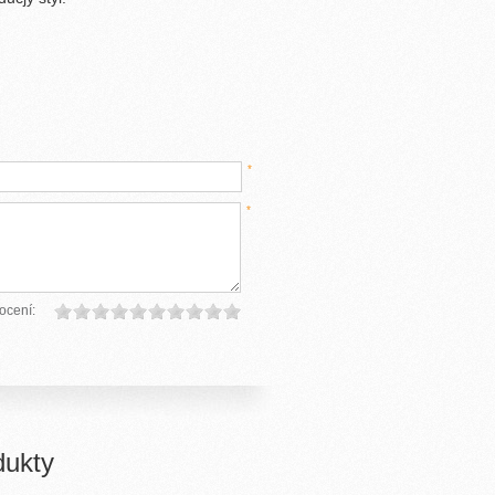
*
*
ocení:
dukty