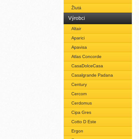
Žlutá
Výrobci
Altair
Aparici
Apavisa
Atlas Concorde
CasaDolceCasa
Casalgrande Padana
Century
Cercom
Cerdomus
Cipa Gres
Cotto D Este
Ergon