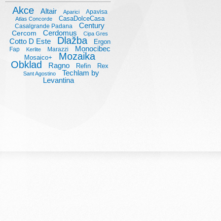
Akce
Altair
Apavisa
Aparici
CasaDolceCasa
Atlas Concorde
Century
Casalgrande Padana
Cerdomus
Cercom
Cipa Gres
Dlažba
Cotto D Este
Ergon
Monocibec
Fap
Marazzi
Kerlite
Mozaika
Mosaico+
Obklad
Ragno
Refin
Rex
Techlam by
Sant Agostino
Levantina