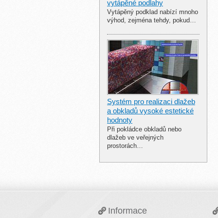
vytápěné podlahy
Vytápěný podklad nabízí mnoho
výhod, zejména tehdy, pokud…
Systém pro realizaci dlažeb
a obkladů vysoké estetické
hodnoty
Při pokládce obkladů nebo
dlažeb ve veřejných
prostorách…
Informace