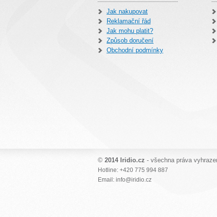
Jak nakupovat
Reklamační řád
Jak mohu platit?
Způsob doručení
Obchodní podmínky
©
2014 Iridio.cz
- všechna práva vyhraze
Hotline: +420 775 994 887
Email: info@iridio.cz