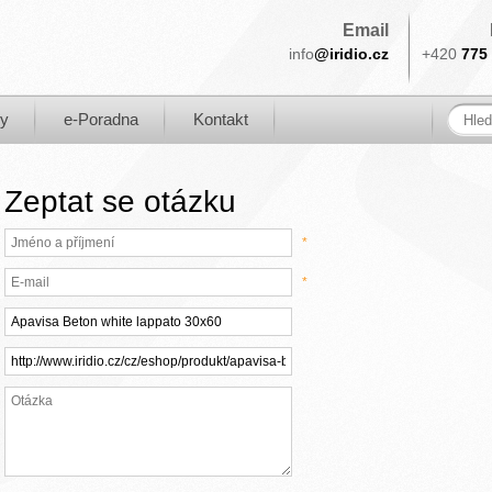
Email
info
@iridio.cz
+420
775 
ky
e-Poradna
Kontakt
Zeptat se otázku
*
*