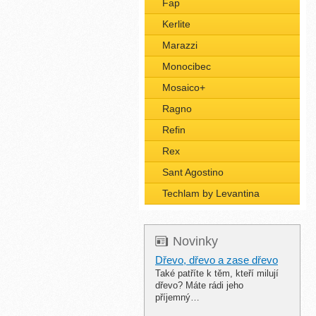
Fap
Kerlite
Marazzi
Monocibec
Mosaico+
Ragno
Refin
Rex
Sant Agostino
Techlam by Levantina
Novinky
Dřevo, dřevo a zase dřevo
Také patříte k těm, kteří milují
dřevo? Máte rádi jeho
příjemný…