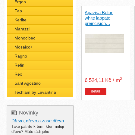
Ergon
Fap
Apavisa Beton
white lappato
Kerlite
preincisión…
Marazzi
Monocibec
Mosaico+
Ragno
Refin
Rex
2
6 524,11 Kč / m
Sant Agostino
detail
Techlam by Levantina
Novinky
Dřevo, dřevo a zase dřevo
Také patříte k těm, kteří milují
dřevo? Máte rádi jeho