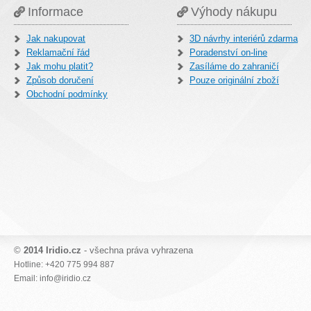
Informace
Výhody nákupu
Jak nakupovat
3D návrhy interiérů zdarma
Reklamační řád
Poradenství on-line
Jak mohu platit?
Zasíláme do zahraničí
Způsob doručení
Pouze originální zboží
Obchodní podmínky
©
2014 Iridio.cz
- všechna práva vyhrazena
Hotline: +420 775 994 887
Email: info@iridio.cz