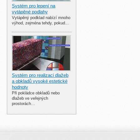
Systém pro lepení na
vytápěné podlahy
Vytápěný podklad nabízí mnoho
výhod, zejména tehdy, pokud…
Systém pro realizaci dlažeb
a obkladů vysoké estetické
hodnoty
Při pokládce obkladů nebo
dlažeb ve veřejných
prostorách…