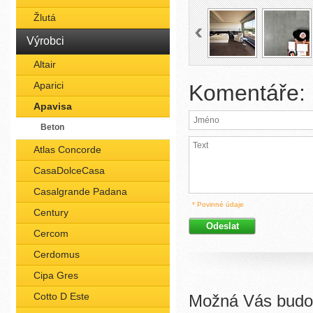
Žlutá
Výrobci
Altair
Aparici
Komentáře:
Apavisa
Beton
Atlas Concorde
CasaDolceCasa
Casalgrande Padana
* Povinné údaje
Century
Cercom
Cerdomus
Cipa Gres
Cotto D Este
Možná Vás budou