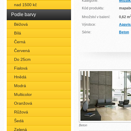
Kategorie:
Mozaik
nad 1500 kč
Kód produktu:
mapab
Podle barvy
Množství v balení:
0,62 m
Béžová
Výrobce:
Apavis
Série:
Beton
Bílá
Černá
Červená
Do 25cm
Fialová
Hnědá
Modrá
Multicolor
Oranžová
Růžová
Šedá
Beton
Zelená