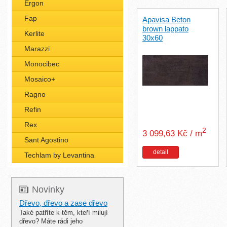
Ergon
Fap
Apavisa Beton
brown lappato
Kerlite
30x60
Marazzi
Monocibec
Mosaico+
Ragno
Refin
Rex
2
3 099,63 Kč / m
Sant Agostino
detail
Techlam by Levantina
Novinky
Dřevo, dřevo a zase dřevo
Také patříte k těm, kteří milují
dřevo? Máte rádi jeho