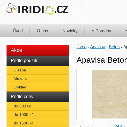
Úvod
O nás
Novinky
e-Poradna
Úvod
Apavisa
Beton
A
›
›
›
Akce
Apavisa Beton
Podle použití
Dlažba
Mozaika
Obklad
Podle ceny
do 500 kč
do 1000 kč
do 1500 kč
Kategorie:
Dlažba