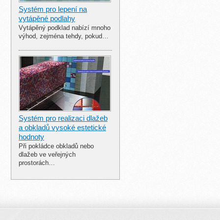
Systém pro lepení na
vytápěné podlahy
Vytápěný podklad nabízí mnoho
výhod, zejména tehdy, pokud…
Systém pro realizaci dlažeb
a obkladů vysoké estetické
hodnoty
Při pokládce obkladů nebo
dlažeb ve veřejných
prostorách…