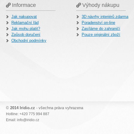
Informace
Výhody nákupu
Jak nakupovat
3D návrhy interiérů zdarma
Reklamační řád
Poradenství on-line
Jak mohu platit?
Zasíláme do zahraničí
Způsob doručení
Pouze originální zboží
Obchodní podmínky
©
2014 Iridio.cz
- všechna práva vyhrazena
Hotline: +420 775 994 887
Email: info@iridio.cz