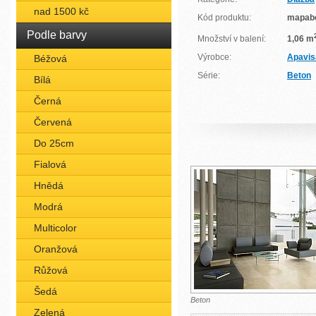
nad 1500 kč
Kód produktu:
mapab
Podle barvy
Množství v balení:
1,06 m
Výrobce:
Apavis
Béžová
Série:
Beton
Bílá
Černá
Červená
Do 25cm
Fialová
Hnědá
Modrá
Multicolor
Oranžová
Růžová
Šedá
Beton
Zelená