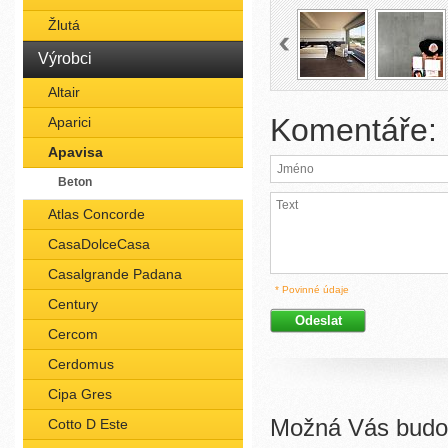
Žlutá
Výrobci
Altair
Komentáře:
Aparici
Apavisa
Beton
Atlas Concorde
CasaDolceCasa
Casalgrande Padana
* Povinné údaje
Century
Cercom
Cerdomus
Cipa Gres
Možná Vás budou
Cotto D Este