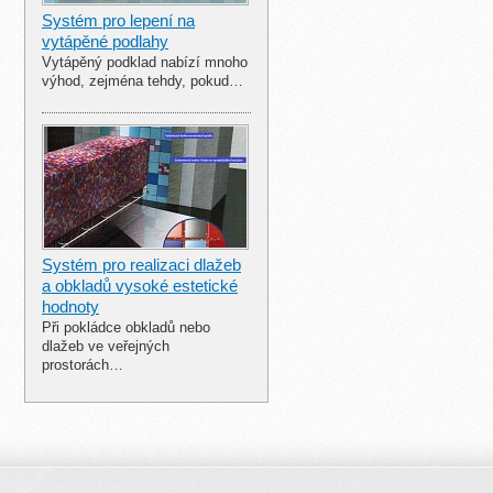
Systém pro lepení na
vytápěné podlahy
Vytápěný podklad nabízí mnoho
výhod, zejména tehdy, pokud…
Systém pro realizaci dlažeb
a obkladů vysoké estetické
hodnoty
Při pokládce obkladů nebo
dlažeb ve veřejných
prostorách…