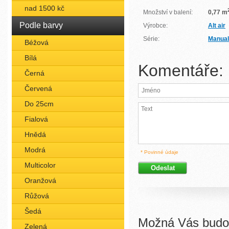
nad 1500 kč
Množství v balení:
0,77 m
Podle barvy
Výrobce:
Alt air
Série:
Manual
Béžová
Bílá
Komentáře:
Černá
Červená
Do 25cm
Fialová
Hnědá
Modrá
* Povinné údaje
Multicolor
Oranžová
Růžová
Šedá
Možná Vás budou
Zelená