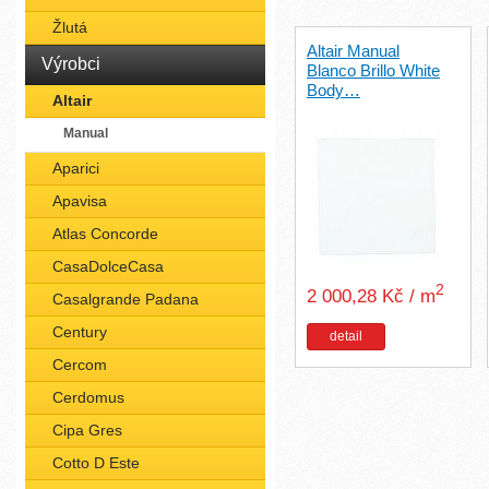
Žlutá
Altair Manual
Výrobci
Blanco Brillo White
Body…
Altair
Manual
Aparici
Apavisa
Atlas Concorde
CasaDolceCasa
2
2 000,28 Kč / m
Casalgrande Padana
Century
detail
Cercom
Cerdomus
Cipa Gres
Cotto D Este