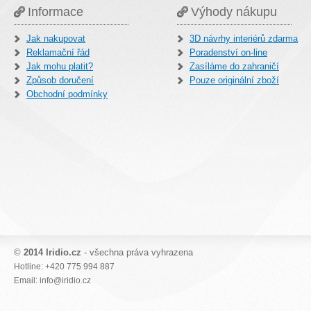
Informace
Výhody nákupu
Jak nakupovat
3D návrhy interiérů zdarma
Reklamační řád
Poradenství on-line
Jak mohu platit?
Zasíláme do zahraničí
Způsob doručení
Pouze originální zboží
Obchodní podmínky
©
2014 Iridio.cz
- všechna práva vyhrazena
Hotline: +420 775 994 887
Email: info@iridio.cz