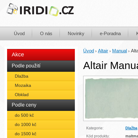
Úvod
O nás
Novinky
e-Poradna
Úvod
Altair
Manual
Alt
›
›
›
Akce
Altair Manu
Podle použití
Dlažba
Mozaika
Obklad
Podle ceny
do 500 kč
do 1000 kč
Kategorie:
Dlažba
do 1500 kč
Kód produktu:
maltm