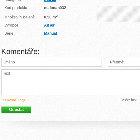
Kód produktu:
maltman032
2
Množství v balení:
0,50 m
Výrobce:
Alt air
Série:
Manual
Komentáře:
*
Vaše hodn
* Povinné údaje