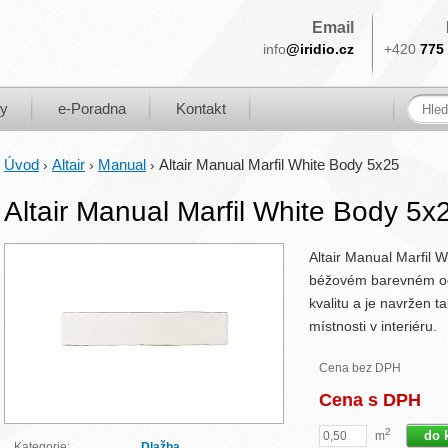
Email
info
@iridio.cz
+420
775 
ky
e-Poradna
Kontakt
Úvod
Altair
Manual
Altair Manual Marfil White Body 5x25
›
›
›
Altair Manual Marfil White Body 5x
Altair Manual Marfil 
béžovém barevném ods
kvalitu a je navržen 
místnosti v interiéru.
Cena bez DPH
Cena s DPH
2
m
Kategorie:
Dlažba