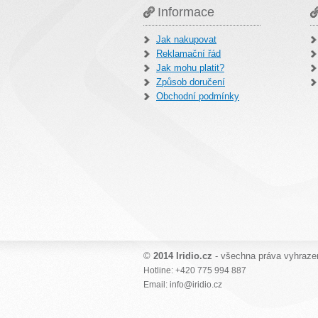
Informace
Jak nakupovat
Reklamační řád
Jak mohu platit?
Způsob doručení
Obchodní podmínky
©
2014 Iridio.cz
- všechna práva vyhraze
Hotline: +420 775 994 887
Email: info@iridio.cz