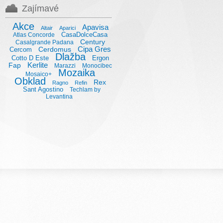
Zajímavé
Akce
Apavisa
Altair
Aparici
CasaDolceCasa
Atlas Concorde
Century
Casalgrande Padana
Cipa Gres
Cerdomus
Cercom
Dlažba
Cotto D Este
Ergon
Kerlite
Fap
Marazzi
Monocibec
Mozaika
Mosaico+
Obklad
Rex
Ragno
Refin
Sant Agostino
Techlam by
Levantina