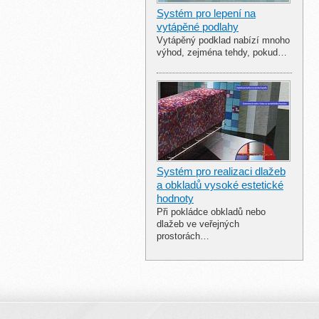
Systém pro lepení na
vytápěné podlahy
Vytápěný podklad nabízí mnoho
výhod, zejména tehdy, pokud…
Systém pro realizaci dlažeb
a obkladů vysoké estetické
hodnoty
Při pokládce obkladů nebo
dlažeb ve veřejných
prostorách…