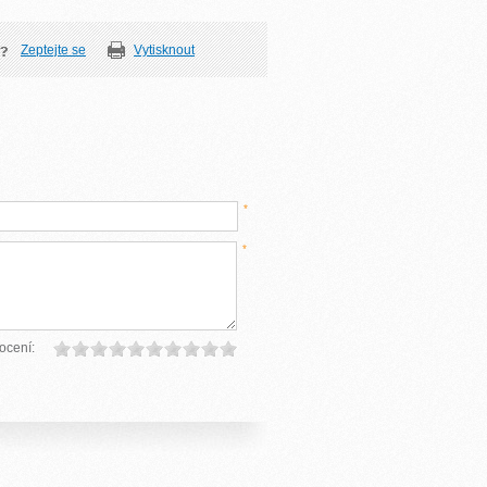
Zeptejte se
Vytisknout
*
*
ocení: