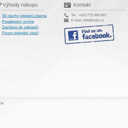
Výhody nákupu
Kontakt
Tel.: +420 775 994 887
3D návrhy interiérů zdarma
E-mail: info@iridio.cz
Poradenství on-line
Zasíláme do zahraničí
Pouze originální zboží
na