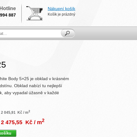
Hotline
Nákupní košík
Košík je prázdný
994 887
25
White Body 5×25 je obklad v krásném
tínu. Obklad nabízí tu nejlepší
tak, aby vypadal úžasně v každé
2
2 045,91
Kč / m
2
2 475,55
Kč / m