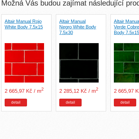
Možná Vás budou zajímat následující pro
Altair Manual Rojo
Altair Manual
Altair Manua
White Body 7.5x15
Negro White Body
Verde Cobre
7.5x30
Body 7.5x1
2
2
2 665,97 Kč / m
2 285,12 Kč / m
2 665,97 
detail
detail
detail