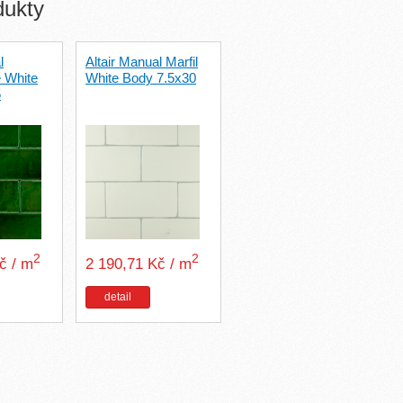
dukty
l
Altair Manual Marfil
 White
White Body 7.5x30
5
2
2
Kč / m
2 190,71 Kč / m
detail