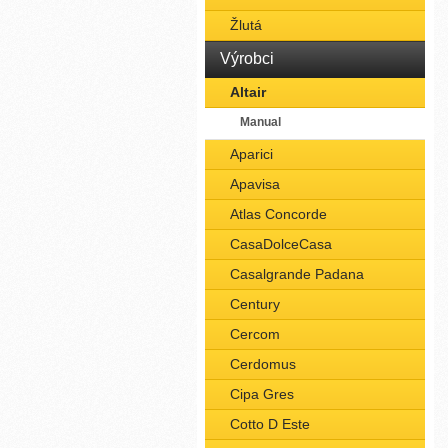
Žlutá
Výrobci
Altair
Manual
Aparici
Apavisa
Atlas Concorde
CasaDolceCasa
Casalgrande Padana
Century
Cercom
Cerdomus
Cipa Gres
Cotto D Este