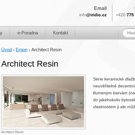
Email
info
@iridio.cz
+420
775 
ky
e-Poradna
Kontakt
Úvod
Ergon
Architect Resin
›
›
Architect Resin
Série keramické dlažb
neuvěřitelně decentn
tlumeným barvám (na 
do jakéhokoliv bytovéh
vlastnostem ji ale mů
Architect Resin