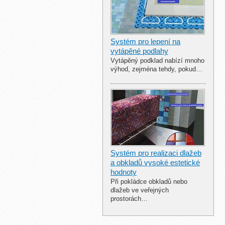
Systém pro lepení na
vytápěné podlahy
Vytápěný podklad nabízí mnoho
výhod, zejména tehdy, pokud…
Systém pro realizaci dlažeb
a obkladů vysoké estetické
hodnoty
Při pokládce obkladů nebo
dlažeb ve veřejných
prostorách…