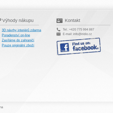
Výhody nákupu
Kontakt
Tel.: +420 775 994 887
3D návrhy interiérů zdarma
E-mail: info@iridio.cz
Poradenství on-line
Zasíláme do zahraničí
Pouze originální zboží
na