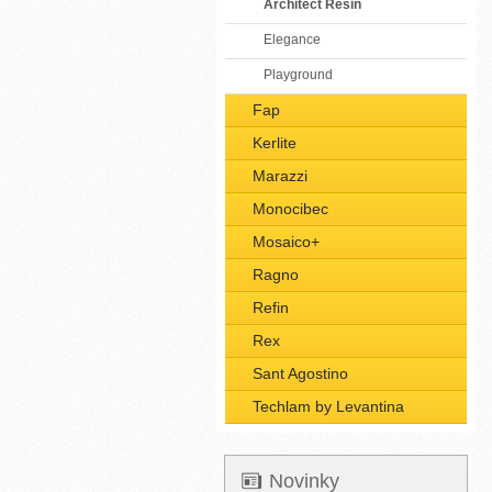
Architect Resin
Elegance
Playground
Fap
Kerlite
Marazzi
Monocibec
Mosaico+
Ragno
Refin
Rex
Sant Agostino
Techlam by Levantina
Novinky