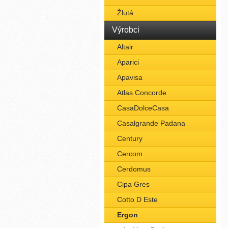
Žlutá
Výrobci
Altair
Aparici
Apavisa
Atlas Concorde
CasaDolceCasa
Casalgrande Padana
Century
Cercom
Cerdomus
Cipa Gres
Cotto D Este
Ergon