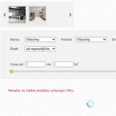
Barva
Formát
Dr
Řadit
Cena od:
do:
Kč
Nenašly se žádné produkty vyhovující filtru.