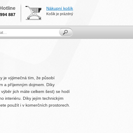
Hotline
Nákupní košík
Košík je prázdný
994 887
y je výjimečná tím, že působí
ím a příjemným dojmem. Díky
výběr jich máte celkem šest) se hodí
o interiéru. Díky jejím technickým
žete použít i v komerčních prostorech.