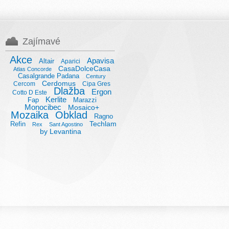
Zajímavé
Akce
Apavisa
Altair
Aparici
CasaDolceCasa
Atlas Concorde
Casalgrande Padana
Century
Cerdomus
Cercom
Cipa Gres
Dlažba
Ergon
Cotto D Este
Kerlite
Fap
Marazzi
Monocibec
Mosaico+
Mozaika
Obklad
Ragno
Techlam
Refin
Rex
Sant Agostino
by Levantina