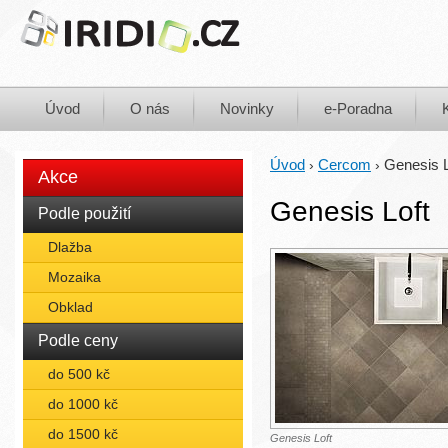
Úvod
O nás
Novinky
e-Poradna
Úvod
Cercom
Genesis L
›
›
Akce
Genesis Loft
Podle použití
Dlažba
Mozaika
Obklad
Podle ceny
do 500 kč
do 1000 kč
do 1500 kč
Genesis Loft