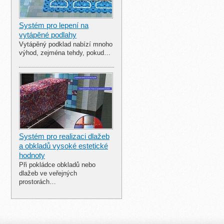
Systém pro lepení na
vytápěné podlahy
Vytápěný podklad nabízí mnoho
výhod, zejména tehdy, pokud…
Systém pro realizaci dlažeb
a obkladů vysoké estetické
hodnoty
Při pokládce obkladů nebo
dlažeb ve veřejných
prostorách…