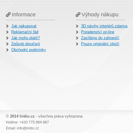
Informace
Výhody nákupu
Jak nakupovat
3D návrhy interiérů zdarma
Reklamační řád
Poradenství on-line
Jak mohu platit?
Zasíláme do zahraničí
Způsob doručení
Pouze originální zboží
Obchodní podmínky
©
2014 Iridio.cz
- všechna práva vyhrazena
Hotline: +420 775 994 887
Email: info@iridio.cz