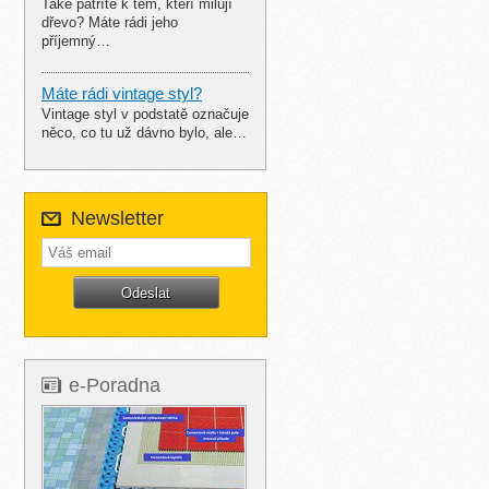
Také patříte k těm, kteří milují
dřevo? Máte rádi jeho
příjemný…
Máte rádi vintage styl?
Vintage styl v podstatě označuje
něco, co tu už dávno bylo, ale…
Newsletter
e-Poradna