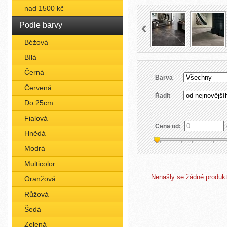
nad 1500 kč
Podle barvy
Béžová
Bílá
Černá
Barva
Červená
Řadit
Do 25cm
Fialová
Cena od:
Hnědá
Modrá
Multicolor
Nenašly se žádné produkty
Oranžová
Růžová
Šedá
Zelená