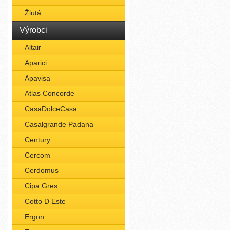
Žlutá
Výrobci
Altair
Aparici
Apavisa
Atlas Concorde
CasaDolceCasa
Casalgrande Padana
Century
Cercom
Cerdomus
Cipa Gres
Cotto D Este
Ergon