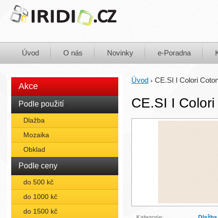
Úvod
O nás
Novinky
e-Poradna
Úvod
CE.SI I Colori Coto
›
Akce
CE.SI I Color
Podle použití
Dlažba
Mozaika
Obklad
Podle ceny
do 500 kč
do 1000 kč
do 1500 kč
Kategorie:
Dlažba