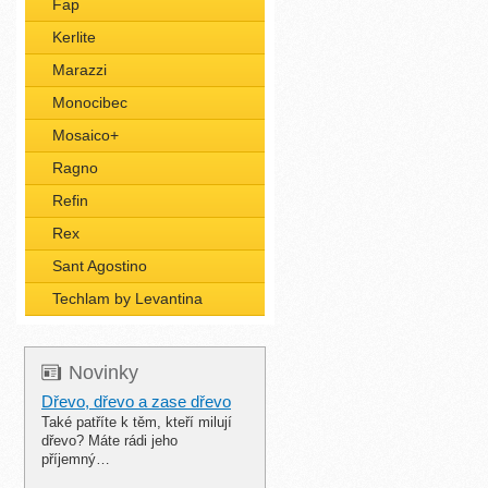
Fap
Kerlite
Marazzi
Monocibec
Mosaico+
Ragno
Refin
Rex
Sant Agostino
Techlam by Levantina
Novinky
Dřevo, dřevo a zase dřevo
Také patříte k těm, kteří milují
dřevo? Máte rádi jeho
příjemný…