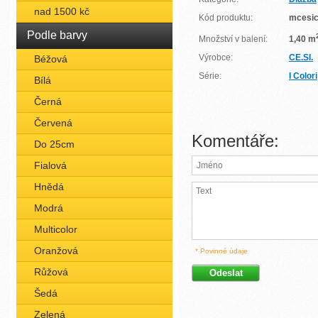
nad 1500 kč
Kód produktu:
mcesi
Podle barvy
Množství v balení:
1,40 m
Výrobce:
CE.SI.
Béžová
Série:
I Colori
Bílá
Černá
Červená
Komentáře:
Do 25cm
Fialová
Hnědá
Modrá
Multicolor
Oranžová
* Povinné údaje
Růžová
Šedá
Zelená