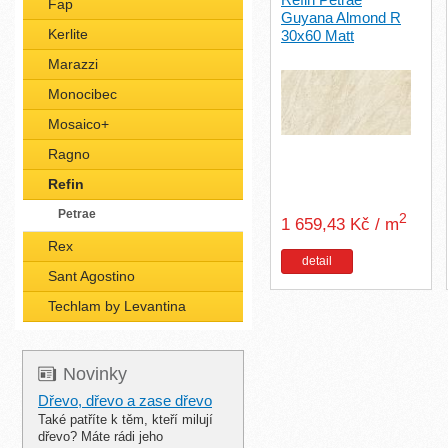
Fap
Guyana Almond R
Kerlite
30x60 Matt
Marazzi
Monocibec
Mosaico+
Ragno
Refin
Petrae
2
1 659,43 Kč / m
Rex
detail
Sant Agostino
Techlam by Levantina
Novinky
Dřevo, dřevo a zase dřevo
Také patříte k těm, kteří milují
dřevo? Máte rádi jeho