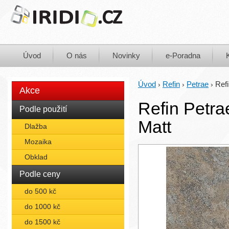
Úvod
O nás
Novinky
e-Poradna
Úvod
Refin
Petrae
Ref
›
›
›
Akce
Refin Petr
Podle použití
Matt
Dlažba
Mozaika
Obklad
Podle ceny
do 500 kč
do 1000 kč
do 1500 kč