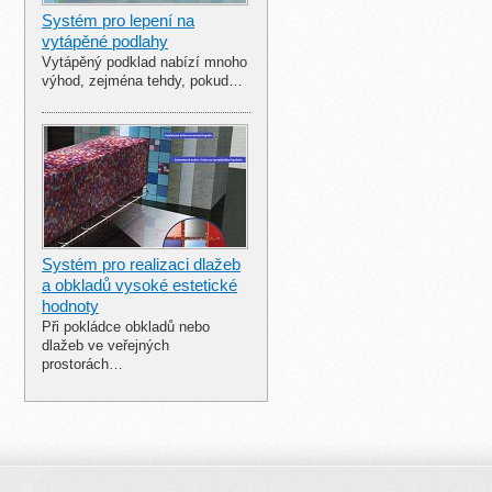
Systém pro lepení na
vytápěné podlahy
Vytápěný podklad nabízí mnoho
výhod, zejména tehdy, pokud…
Systém pro realizaci dlažeb
a obkladů vysoké estetické
hodnoty
Při pokládce obkladů nebo
dlažeb ve veřejných
prostorách…