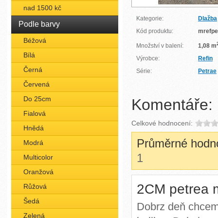
nad 1500 kč
Kategorie:
Dlažba
Podle barvy
Kód produktu:
mrefpe
Béžová
Množství v balení:
1,08 m
Bílá
Výrobce:
Refin
Černá
Série:
Petrae
Červená
Do 25cm
Komentáře:
Fialová
Celkové hodnocení:
Hnědá
Průměrné hodn
Modrá
1
Multicolor
Oranžová
2CM petrea 
Růžová
Šedá
Dobrz deň chcem 
Zelená