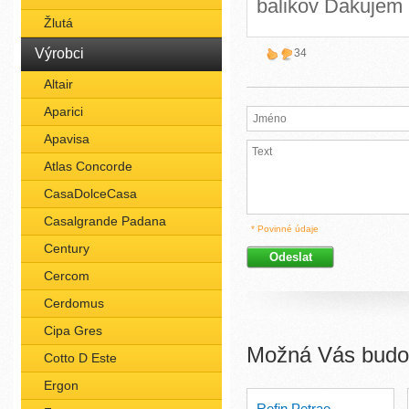
balikov Dakuje
Žlutá
Výrobci
34
Altair
Aparici
Apavisa
Atlas Concorde
CasaDolceCasa
Casalgrande Padana
* Povinné údaje
Century
Cercom
Cerdomus
Cipa Gres
Možná Vás budou
Cotto D Este
Ergon
Refin Petrae