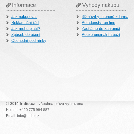
Informace
Výhody nákupu
Jak nakupovat
3D návrhy interiérů zdarma
Reklamační řád
Poradenství on-line
Jak mohu platit?
Zasíláme do zahraničí
Způsob doručení
Pouze originální zboží
Obchodní podmínky
©
2014 Iridio.cz
- všechna práva vyhrazena
Hotline: +420 775 994 887
Email: info@iridio.cz