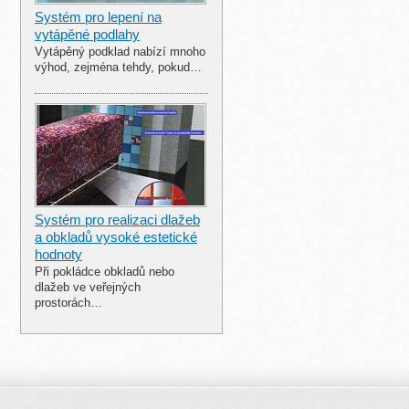
Systém pro lepení na
vytápěné podlahy
Vytápěný podklad nabízí mnoho
výhod, zejména tehdy, pokud…
Systém pro realizaci dlažeb
a obkladů vysoké estetické
hodnoty
Při pokládce obkladů nebo
dlažeb ve veřejných
prostorách…