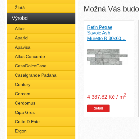
Možná Vás budou
Žlutá
Výrobci
Refin Petrae
Altair
Savoie Ash
Aparici
Muretto R 30x60…
Apavisa
Atlas Concorde
CasaDolceCasa
Casalgrande Padana
Century
Cercom
2
4 387,82 Kč / m
Cerdomus
detail
Cipa Gres
Cotto D Este
Ergon