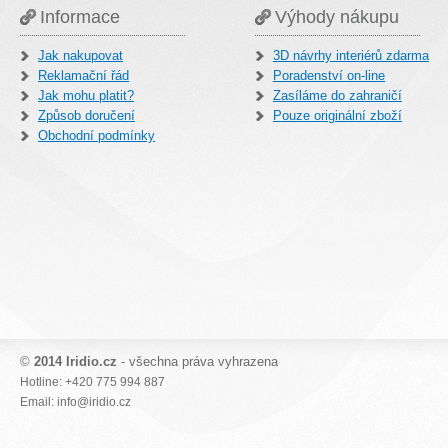
Informace
Výhody nákupu
Jak nakupovat
3D návrhy interiérů zdarma
Reklamační řád
Poradenství on-line
Jak mohu platit?
Zasíláme do zahraničí
Způsob doručení
Pouze originální zboží
Obchodní podmínky
©
2014 Iridio.cz
- všechna práva vyhrazena
Hotline: +420 775 994 887
Email: info@iridio.cz