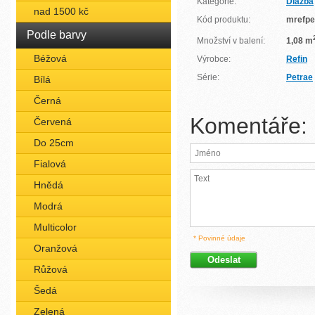
Kategorie:
Dlažba
nad 1500 kč
Kód produktu:
mrefpe
Podle barvy
Množství v balení:
1,08 m
Béžová
Výrobce:
Refin
Série:
Petrae
Bílá
Černá
Komentáře:
Červená
Do 25cm
Fialová
Hnědá
Modrá
Multicolor
* Povinné údaje
Oranžová
Růžová
Šedá
Zelená