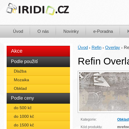
Úvod
O nás
Novinky
e-Poradna
Úvod
Refin
Overlay
Re
›
›
›
Akce
Refin Overl
Podle použití
Dlažba
Mozaika
Obklad
Podle ceny
do 500 kč
do 1000 kč
Kategorie:
Obklad
do 1500 kč
Kód produktu:
mrefo