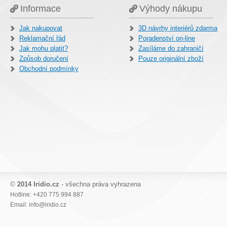
Informace
Výhody nákupu
Jak nakupovat
3D návrhy interiérů zdarma
Reklamační řád
Poradenství on-line
Jak mohu platit?
Zasíláme do zahraničí
Způsob doručení
Pouze originální zboží
Obchodní podmínky
©
2014 Iridio.cz
- všechna práva vyhrazena
Hotline: +420 775 994 887
Email: info@iridio.cz