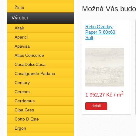
Možná Vás budou
Žlutá
Výrobci
Refin Overlay
Altair
Paper R 60x60
Aparici
Soft
Apavisa
Atlas Concorde
CasaDolceCasa
Casalgrande Padana
Century
Cercom
2
1 952,27 Kč / m
Cerdomus
detail
Cipa Gres
Cotto D Este
Ergon