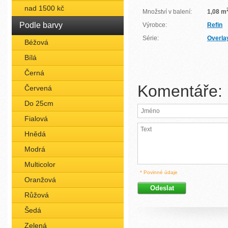
nad 1500 kč
Množství v balení:
1,08 m
Podle barvy
Výrobce:
Refin
Série:
Overla
Béžová
Bílá
Černá
Komentáře:
Červená
Do 25cm
Fialová
Hnědá
Modrá
Multicolor
* Povinné údaje
Oranžová
Růžová
Šedá
Zelená