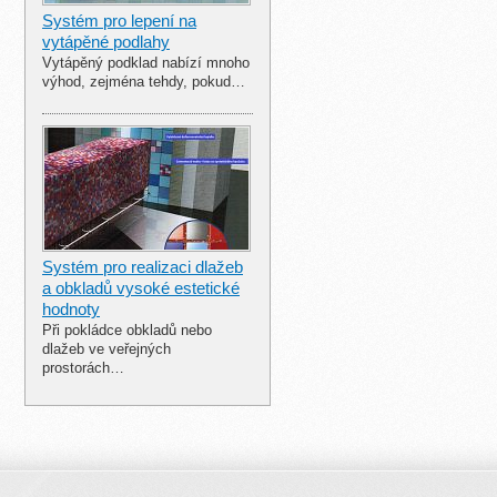
Systém pro lepení na
vytápěné podlahy
Vytápěný podklad nabízí mnoho
výhod, zejména tehdy, pokud…
Systém pro realizaci dlažeb
a obkladů vysoké estetické
hodnoty
Při pokládce obkladů nebo
dlažeb ve veřejných
prostorách…