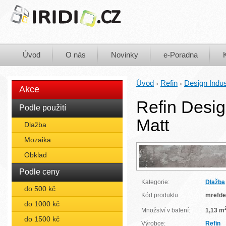
Úvod
O nás
Novinky
e-Poradna
Úvod
Refin
Design Indus
›
›
Akce
Refin Desi
Podle použití
Matt
Dlažba
Mozaika
Obklad
Podle ceny
Kategorie:
Dlažba
do 500 kč
Kód produktu:
mrefd
do 1000 kč
Množství v balení:
1,13 m
do 1500 kč
Výrobce:
Refin