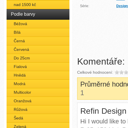
nad 1500 kč
Série:
Design
Podle barvy
Béžová
Bílá
Černá
Červená
Do 25cm
Komentáře:
Fialová
Celkové hodnocení:
Hnědá
Průměrné hodn
Modrá
1
Multicolor
Oranžová
Refin Design
Růžová
Šedá
Hi I would like t
Zelená