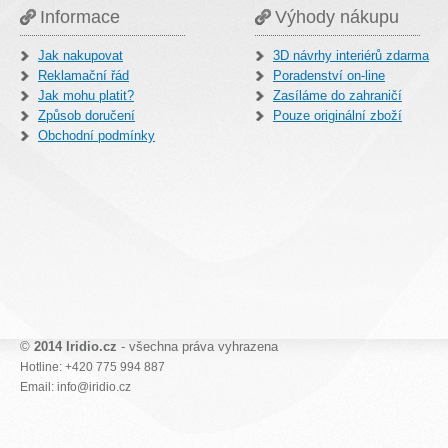
Informace
Výhody nákupu
Jak nakupovat
3D návrhy interiérů zdarma
Reklamační řád
Poradenství on-line
Jak mohu platit?
Zasíláme do zahraničí
Způsob doručení
Pouze originální zboží
Obchodní podmínky
©
2014 Iridio.cz
- všechna práva vyhrazena
Hotline: +420 775 994 887
Email: info@iridio.cz