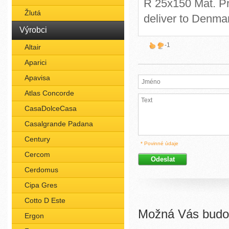
R 25x150 Mat. Pr
Žlutá
deliver to Denma
Výrobci
-1
Altair
Aparici
Apavisa
Atlas Concorde
CasaDolceCasa
Casalgrande Padana
Century
* Povinné údaje
Cercom
Cerdomus
Cipa Gres
Cotto D Este
Možná Vás budou
Ergon