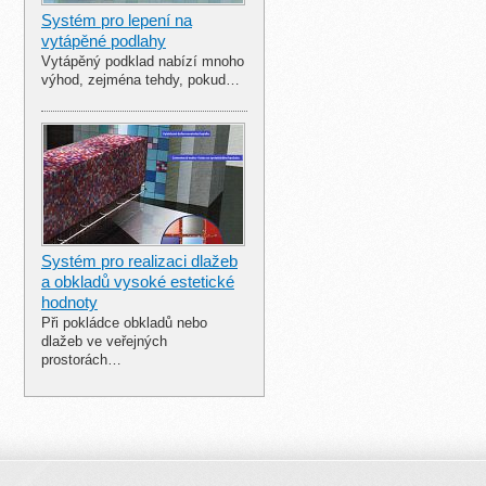
Systém pro lepení na
vytápěné podlahy
Vytápěný podklad nabízí mnoho
výhod, zejména tehdy, pokud…
Systém pro realizaci dlažeb
a obkladů vysoké estetické
hodnoty
Při pokládce obkladů nebo
dlažeb ve veřejných
prostorách…