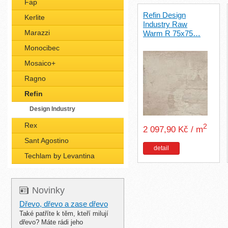
Fap
Refin Design
Kerlite
Industry Raw
Marazzi
Warm R 75x75…
Monocibec
Mosaico+
Ragno
Refin
Design Industry
Rex
2
2 097,90 Kč / m
Sant Agostino
detail
Techlam by Levantina
Novinky
Dřevo, dřevo a zase dřevo
Také patříte k těm, kteří milují
dřevo? Máte rádi jeho