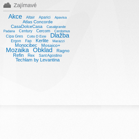
Zajímavé
Akce
Altair
Aparici
Apavisa
Atlas Concorde
CasaDolceCasa
Casalgrande
Cercom
Century
Padana
Cerdomus
Dlažba
Cipa Gres
Cotto D Este
Kerlite
Ergon
Fap
Marazzi
Monocibec
Mosaico+
Mozaika
Obklad
Ragno
Refin
Rex
Sant Agostino
Techlam by Levantina