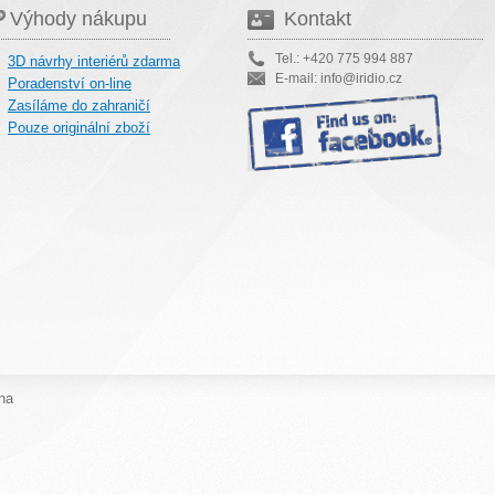
Výhody nákupu
Kontakt
Tel.: +420 775 994 887
3D návrhy interiérů zdarma
E-mail: info@iridio.cz
Poradenství on-line
Zasíláme do zahraničí
Pouze originální zboží
na