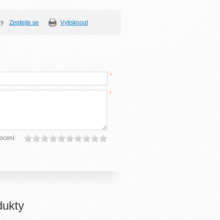
Zeptejte se
Vytisknout
*
*
ocení:
dukty