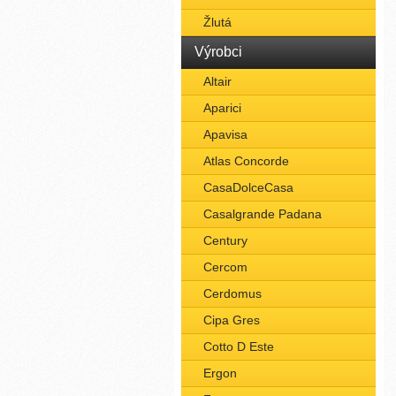
Žlutá
Výrobci
Altair
Aparici
Apavisa
Atlas Concorde
CasaDolceCasa
Casalgrande Padana
Century
Cercom
Cerdomus
Cipa Gres
Cotto D Este
Ergon