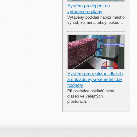
Systém pro lepení na
vytápěné podlahy
Vytápěný podklad nabízí mnoho
výhod, zejména tehdy, pokud…
Systém pro realizaci dlažeb
a obkladů vysoké estetické
hodnoty
Při pokládce obkladů nebo
dlažeb ve veřejných
prostorách…