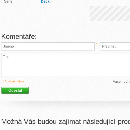
Série:
Deck
Komentáře:
*
Vaše hodn
* Povinné údaje
Možná Vás budou zajímat následující pro