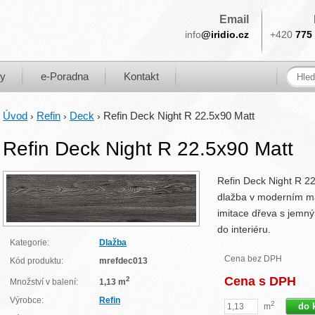
Email
info
@iridio.cz
+420
775 
ky
e-Poradna
Kontakt
Úvod
Refin
Deck
Refin Deck Night R 22.5x90 Matt
›
›
›
Refin Deck Night R 22.5x90 Matt
Refin Deck Night R 22.
dlažba v moderním m
imitace dřeva s jemn
do interiéru.
Kategorie:
Dlažba
Cena bez DPH
Kód produktu:
mrefdec013
Cena s DPH
2
Množství v balení:
1,13 m
Výrobce:
Refin
2
m