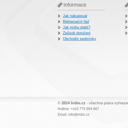
Informace
Jak nakupovat
Reklamační řád
Jak mohu platit?
Způsob doručení
Obchodní podmínky
©
2014 Iridio.cz
- všechna práva vyhraze
Hotline: +420 775 994 887
Email: info@iridio.cz