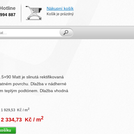
Hotline
Nákupní košík
Košík je prázdný
994 887
5×90 Matt je slinutá rektifikovaná
atném povrchu. Dlažba v nádherné
ým teplým podtónem. Dlažba vhodná
2
1 929,53
Kč / m
2
2 334,73
Kč / m