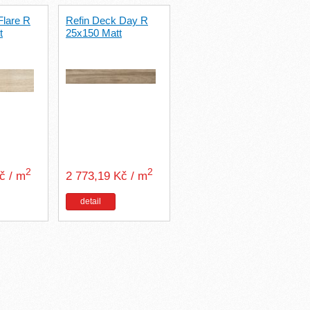
Flare R
Refin Deck Day R
t
25x150 Matt
2
2
Kč / m
2 773,19 Kč / m
detail