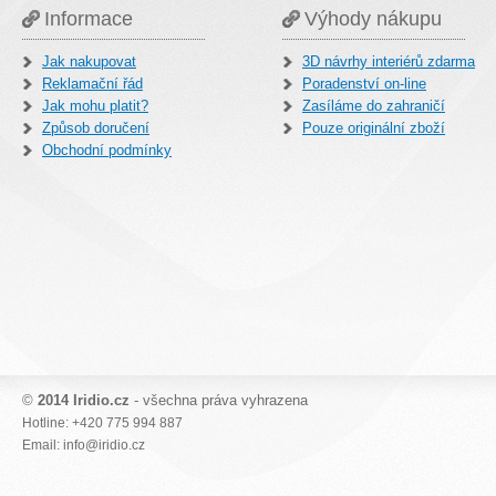
Informace
Výhody nákupu
Jak nakupovat
3D návrhy interiérů zdarma
Reklamační řád
Poradenství on-line
Jak mohu platit?
Zasíláme do zahraničí
Způsob doručení
Pouze originální zboží
Obchodní podmínky
©
2014 Iridio.cz
- všechna práva vyhrazena
Hotline: +420 775 994 887
Email: info@iridio.cz