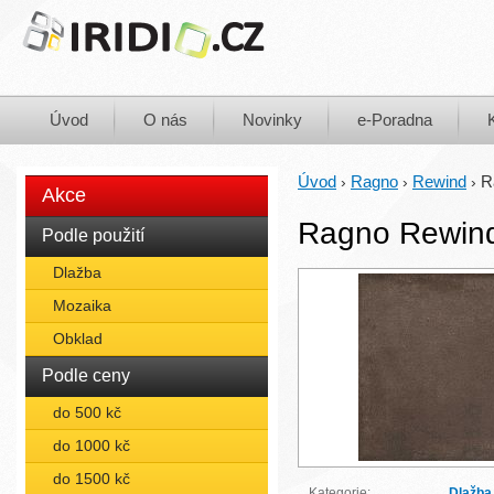
Úvod
O nás
Novinky
e-Poradna
Úvod
Ragno
Rewind
R
›
›
›
Akce
Ragno Rewind
Podle použití
Dlažba
Mozaika
Obklad
Podle ceny
do 500 kč
do 1000 kč
do 1500 kč
Kategorie:
Dlažba