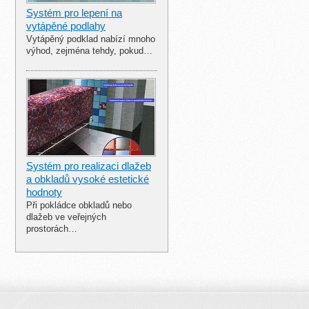
Systém pro lepení na
vytápěné podlahy
Vytápěný podklad nabízí mnoho
výhod, zejména tehdy, pokud…
Systém pro realizaci dlažeb
a obkladů vysoké estetické
hodnoty
Při pokládce obkladů nebo
dlažeb ve veřejných
prostorách…