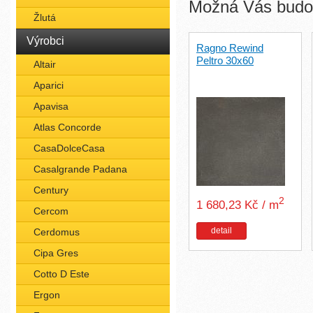
Možná Vás budou
Žlutá
Výrobci
Ragno Rewind
Peltro 30x60
Altair
Aparici
Apavisa
Atlas Concorde
CasaDolceCasa
Casalgrande Padana
Century
2
1 680,23 Kč / m
Cercom
detail
Cerdomus
Cipa Gres
Cotto D Este
Ergon