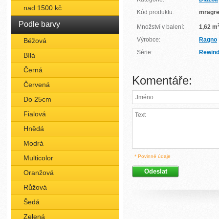
nad 1500 kč
Kód produktu:
mragr
Podle barvy
Množství v balení:
1,62 m
Výrobce:
Ragno
Béžová
Série:
Rewin
Bílá
Černá
Komentáře:
Červená
Do 25cm
Fialová
Hnědá
Modrá
* Povinné údaje
Multicolor
Oranžová
Růžová
Šedá
Zelená