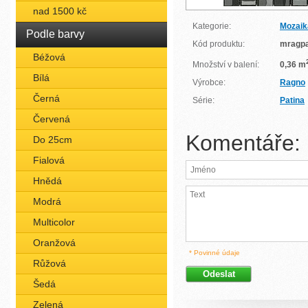
nad 1500 kč
Kategorie:
Mozaik
Podle barvy
Kód produktu:
mragp
Béžová
Množství v balení:
0,36 m
Bílá
Výrobce:
Ragno
Černá
Série:
Patina
Červená
Komentáře:
Do 25cm
Fialová
Hnědá
Modrá
Multicolor
Oranžová
* Povinné údaje
Růžová
Šedá
Zelená