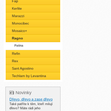
Fap
Kerlite
Marazzi
Monocibec
Mosaico+
Ragno
Patina
Refin
Rex
Sant Agostino
Techlam by Levantina
Novinky
Dřevo, dřevo a zase dřevo
Také patříte k těm, kteří milují
dřevo? Máte rádi jeho