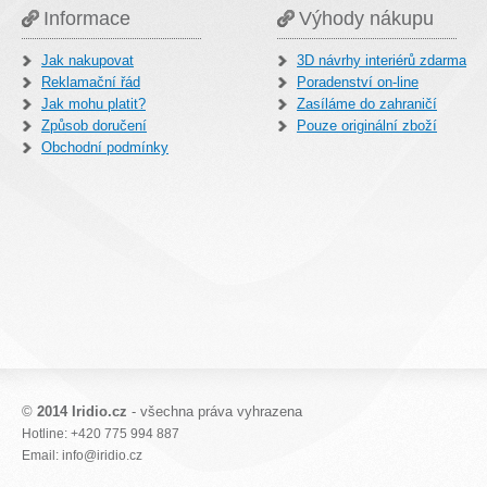
Informace
Výhody nákupu
Jak nakupovat
3D návrhy interiérů zdarma
Reklamační řád
Poradenství on-line
Jak mohu platit?
Zasíláme do zahraničí
Způsob doručení
Pouze originální zboží
Obchodní podmínky
©
2014 Iridio.cz
- všechna práva vyhrazena
Hotline: +420 775 994 887
Email: info@iridio.cz