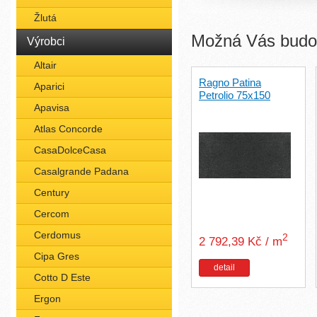
Žlutá
Možná Vás budou
Výrobci
Altair
Ragno Patina
Aparici
Petrolio 75x150
Apavisa
Atlas Concorde
CasaDolceCasa
Casalgrande Padana
Century
Cercom
Cerdomus
2
2 792,39 Kč / m
Cipa Gres
detail
Cotto D Este
Ergon