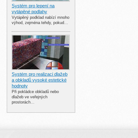
Systém pro lepení na
vytápěné podlahy
Vytápěný podklad nabízí mnoho
výhod, zejména tehdy, pokud…
Systém pro realizaci dlažeb
a obkladů vysoké estetické
hodnoty
Při pokládce obkladů nebo
dlažeb ve veřejných
prostorách…