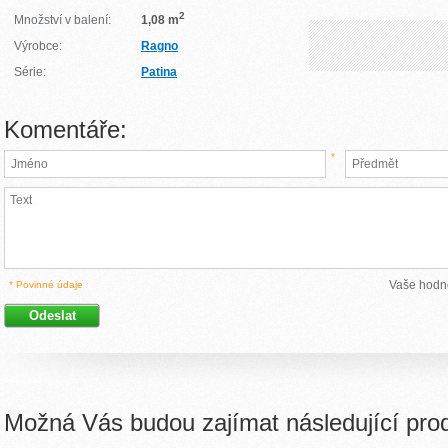
2
Množství v balení:
1,08 m
Výrobce:
Ragno
Série:
Patina
Komentáře:
*
Vaše hodn
* Povinné údaje
Možná Vás budou zajímat následující pro