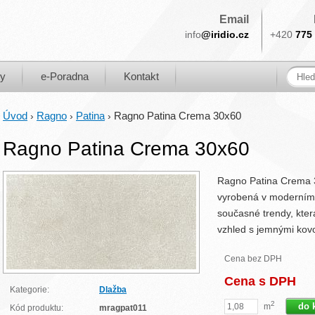
Email
info
@iridio.cz
+420
775 
ky
e-Poradna
Kontakt
Úvod
Ragno
Patina
Ragno Patina Crema 30x60
›
›
›
Ragno Patina Crema 30x60
Ragno Patina Crema 30
vyrobená v moderním 
současné trendy, kter
vzhled s jemnými kovo
Cena bez DPH
Cena s DPH
Kategorie:
Dlažba
2
m
Kód produktu:
mragpat011