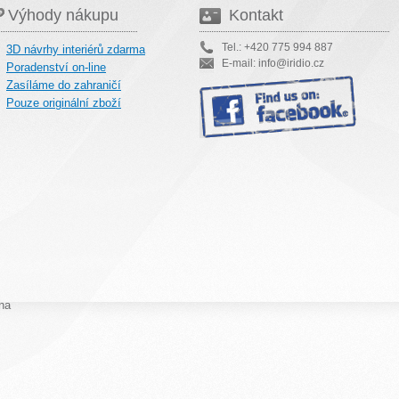
Výhody nákupu
Kontakt
Tel.: +420 775 994 887
3D návrhy interiérů zdarma
E-mail: info@iridio.cz
Poradenství on-line
Zasíláme do zahraničí
Pouze originální zboží
na