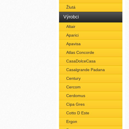
Žlutá
Výrobci
Altair
Aparici
Apavisa
Atlas Concorde
CasaDolceCasa
Casalgrande Padana
Century
Cercom
Cerdomus
Cipa Gres
Cotto D Este
Ergon