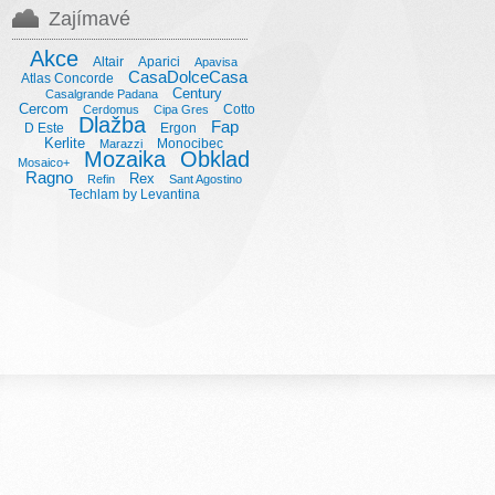
Zajímavé
Akce
Altair
Aparici
Apavisa
CasaDolceCasa
Atlas Concorde
Century
Casalgrande Padana
Cercom
Cotto
Cerdomus
Cipa Gres
Dlažba
Fap
D Este
Ergon
Kerlite
Monocibec
Marazzi
Mozaika
Obklad
Mosaico+
Ragno
Rex
Refin
Sant Agostino
Techlam by Levantina