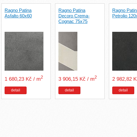
Ragno Patina
Ragno Patina
Ragno Patin
Asfalto 60x60
Decoro Crema-
Petrolio 12
Cognac 75x75
2
2
1 680,23 Kč / m
3 906,15 Kč / m
2 982,82 
detail
detail
detail