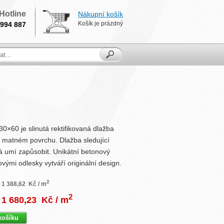
Hotline
Nákupní košík
Košík je prázdný
994 887
×60 je slinutá rektifikovaná dlažba
matném povrchu. Dlažba sledující
á umí zapůsobit. Unikátní betonový
vými odlesky vytváří originální design.
2
1 388,62
Kč / m
2
1 680,23
Kč / m