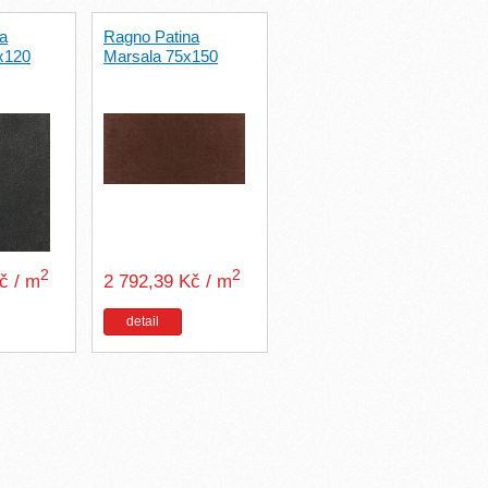
a
Ragno Patina
0x120
Marsala 75x150
2
2
Kč / m
2 792,39 Kč / m
detail