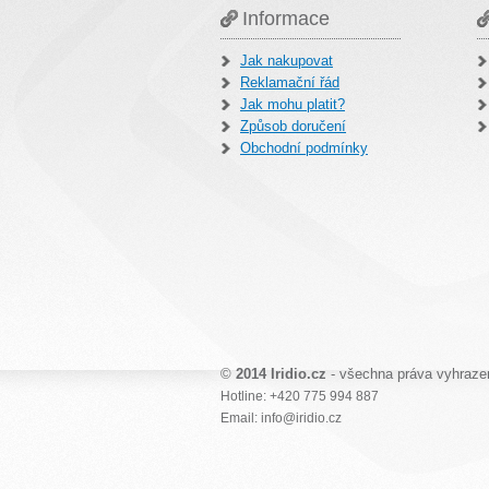
Informace
Jak nakupovat
Reklamační řád
Jak mohu platit?
Způsob doručení
Obchodní podmínky
©
2014 Iridio.cz
- všechna práva vyhraze
Hotline: +420 775 994 887
Email: info@iridio.cz