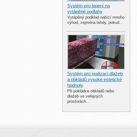
Systém pro lepení na
vytápěné podlahy
Vytápěný podklad nabízí mnoho
výhod, zejména tehdy, pokud…
Systém pro realizaci dlažeb
a obkladů vysoké estetické
hodnoty
Při pokládce obkladů nebo
dlažeb ve veřejných
prostorách…