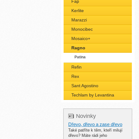
Fap
Kerlite
Marazzi
Monocibec
Mosaico+
Ragno
Patina
Refin
Rex
Sant Agostino
Techlam by Levantina
Novinky
Dřevo, dřevo a zase dřevo
Také patříte k těm, kteří milují
dřevo? Máte rádi jeho