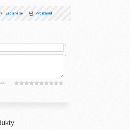
Zeptejte se
Vytisknout
*
*
ocení:
dukty