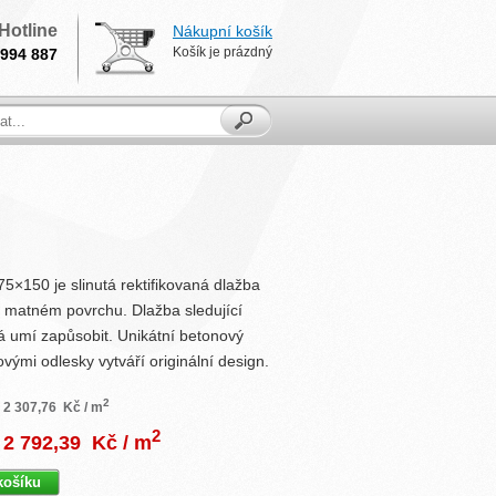
Hotline
Nákupní košík
Košík je prázdný
994 887
75×150 je slinutá rektifikovaná dlažba
matném povrchu. Dlažba sledující
á umí zapůsobit. Unikátní betonový
vými odlesky vytváří originální design.
2
2 307,76
Kč / m
2
2 792,39
Kč / m