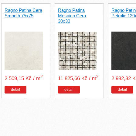
Ragno Patina Cera
Ragno Patina
Ragno Patin
Smooth 75x75
Mosaico Cera
Petrolio 12
30x30
2
2
2 509,15 Kč / m
11 825,66 Kč / m
2 982,82 
detail
detail
detail