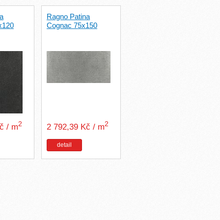
a
Ragno Patina
0x120
Cognac 75x150
2
2
Kč / m
2 792,39 Kč / m
detail