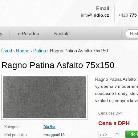
Email
info
@iridio.cz
+420
775 
ky
e-Poradna
Kontakt
Úvod
Ragno
Patina
Ragno Patina Asfalto 75x150
›
›
›
Ragno Patina Asfalto 75x150
Ragno Patina Asfalto 
vyrobená v moderním 
současné trendy, kter
vzhled s jemnými kovo
Cena bez DPH
Cena s DPH
Kategorie:
Dlažba
2
m
Kód produktu:
mragpat018