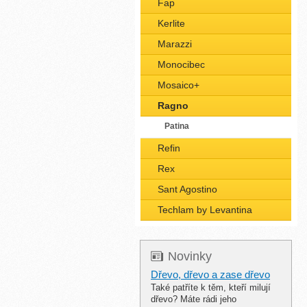
Fap
Kerlite
Marazzi
Monocibec
Mosaico+
Ragno
Patina
Refin
Rex
Sant Agostino
Techlam by Levantina
Novinky
Dřevo, dřevo a zase dřevo
Také patříte k těm, kteří milují
dřevo? Máte rádi jeho