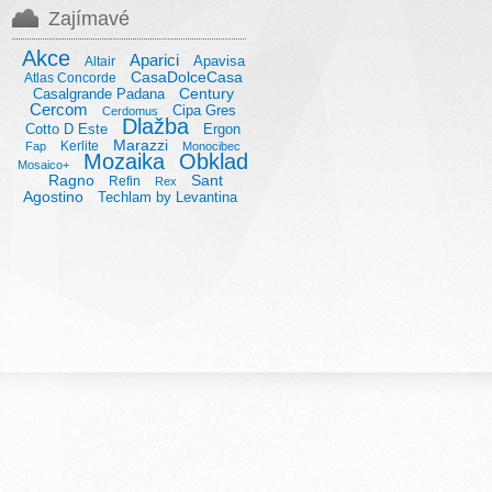
Zajímavé
Akce
Aparici
Apavisa
Altair
CasaDolceCasa
Atlas Concorde
Century
Casalgrande Padana
Cercom
Cipa Gres
Cerdomus
Dlažba
Cotto D Este
Ergon
Marazzi
Kerlite
Fap
Monocibec
Mozaika
Obklad
Mosaico+
Ragno
Sant
Refin
Rex
Agostino
Techlam by Levantina