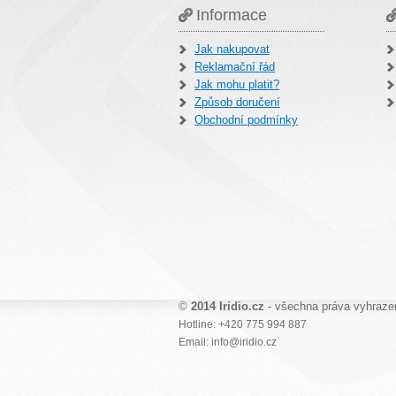
Informace
Jak nakupovat
Reklamační řád
Jak mohu platit?
Způsob doručení
Obchodní podmínky
©
2014 Iridio.cz
- všechna práva vyhraze
Hotline: +420 775 994 887
Email: info@iridio.cz