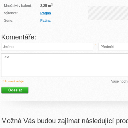
2
Množství v balení:
2,25 m
Výrobce:
Ragno
Série:
Patina
Komentáře:
*
Vaše hodn
* Povinné údaje
Možná Vás budou zajímat následující pro