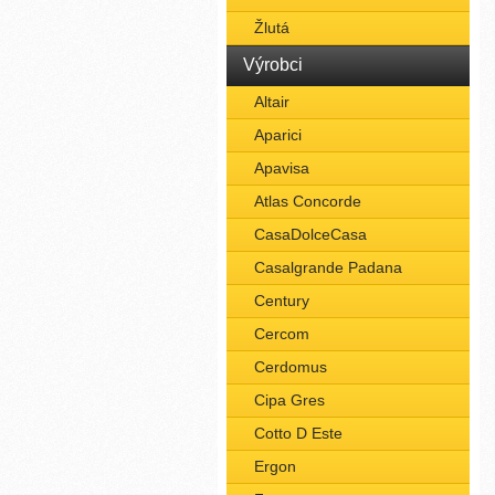
Žlutá
Výrobci
Altair
Aparici
Apavisa
Atlas Concorde
CasaDolceCasa
Casalgrande Padana
Century
Cercom
Cerdomus
Cipa Gres
Cotto D Este
Ergon