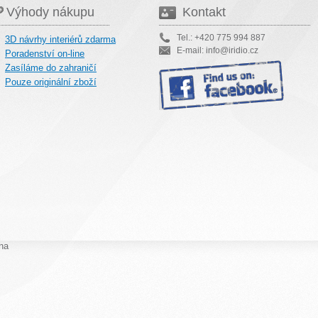
Výhody nákupu
Kontakt
Tel.: +420 775 994 887
3D návrhy interiérů zdarma
E-mail: info@iridio.cz
Poradenství on-line
Zasíláme do zahraničí
Pouze originální zboží
na