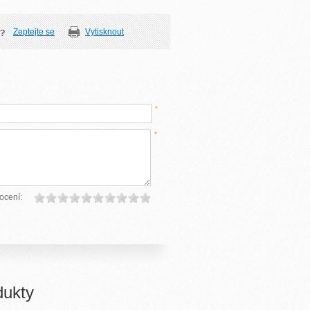
Zeptejte se
Vytisknout
*
*
ocení:
dukty