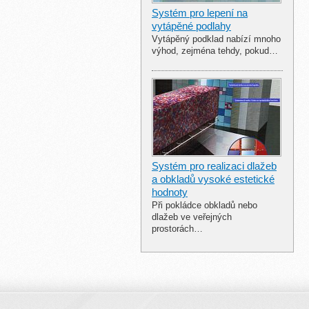
Systém pro lepení na
vytápěné podlahy
Vytápěný podklad nabízí mnoho
výhod, zejména tehdy, pokud…
Systém pro realizaci dlažeb
a obkladů vysoké estetické
hodnoty
Při pokládce obkladů nebo
dlažeb ve veřejných
prostorách…