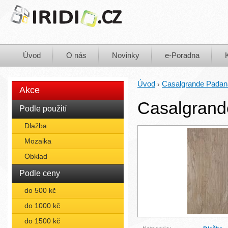
Úvod
O nás
Novinky
e-Poradna
Úvod
Casalgrande Padan
›
Akce
Casalgrand
Podle použití
Dlažba
Mozaika
Obklad
Podle ceny
do 500 kč
do 1000 kč
do 1500 kč