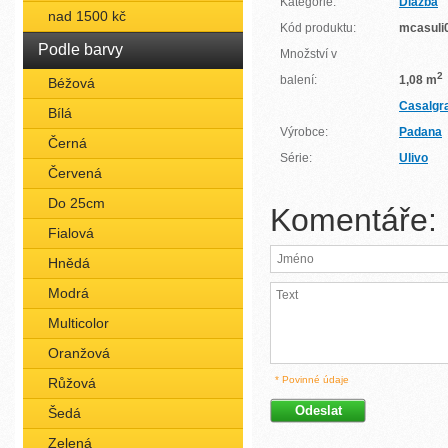
Kategorie:
Dlažba
nad 1500 kč
Kód produktu:
mcasuli
Podle barvy
Množství v
2
balení:
1,08 m
Béžová
Casalgr
Bílá
Výrobce:
Padana
Černá
Série:
Ulivo
Červená
Do 25cm
Komentáře:
Fialová
Hnědá
Modrá
Multicolor
Oranžová
* Povinné údaje
Růžová
Šedá
Zelená