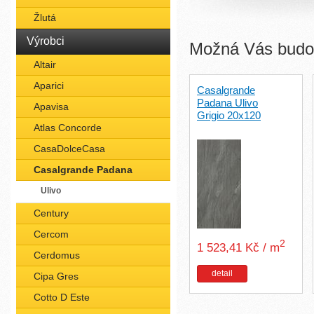
Žlutá
Výrobci
Možná Vás budou
Altair
Aparici
Casalgrande
Padana Ulivo
Apavisa
Grigio 20x120
Atlas Concorde
CasaDolceCasa
Casalgrande Padana
Ulivo
Century
Cercom
2
1 523,41 Kč / m
Cerdomus
detail
Cipa Gres
Cotto D Este