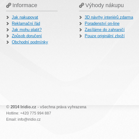
Informace
Výhody nákupu
Jak nakupovat
3D návrhy interiérů zdarma
Reklamační řád
Poradenství on-line
Jak mohu platit?
Zasíláme do zahraničí
Způsob doručení
Pouze originální zboží
Obchodní podmínky
©
2014 Iridio.cz
- všechna práva vyhrazena
Hotline: +420 775 994 887
Email: info@iridio.cz