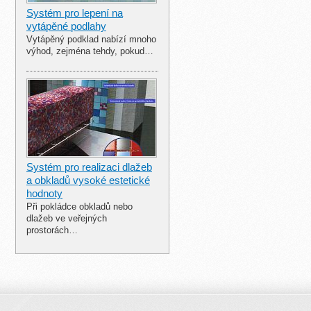
Systém pro lepení na
vytápěné podlahy
Vytápěný podklad nabízí mnoho
výhod, zejména tehdy, pokud…
Systém pro realizaci dlažeb
a obkladů vysoké estetické
hodnoty
Při pokládce obkladů nebo
dlažeb ve veřejných
prostorách…