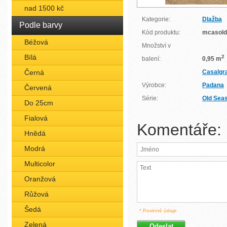
nad 1500 kč
Kategorie:
Dlažba
Podle barvy
Kód produktu:
mcasold
Béžová
Množství v
Bílá
2
balení:
0,95 m
Černá
Casalgr
Výrobce:
Padana
Červená
Série:
Old Sea
Do 25cm
Fialová
Komentáře:
Hnědá
Modrá
Multicolor
Oranžová
Růžová
Šedá
* Povinné údaje
Zelená