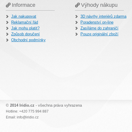
Informace
Výhody nákupu
Jak nakupovat
3D návrhy interiérů zdarma
Reklamační řád
Poradenství on-line
Jak mohu platit?
Zasíláme do zahraničí
Způsob doručení
Pouze originální zboží
Obchodní podmínky
©
2014 Iridio.cz
- všechna práva vyhrazena
Hotline: +420 775 994 887
Email: info@iridio.cz