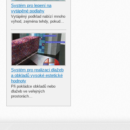
Systém pro lepení na
vytápěné podlahy
Vytápěný podklad nabízí mnoho
výhod, zejména tehdy, pokud…
Systém pro realizaci dlažeb
a obkladů vysoké estetické
hodnoty
Při pokládce obkladů nebo
dlažeb ve veřejných
prostorách…