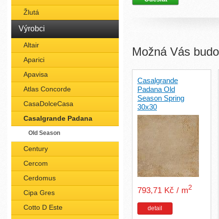
Žlutá
Výrobci
Altair
Možná Vás budou
Aparici
Apavisa
Casalgrande
Atlas Concorde
Padana Old
Season Spring
CasaDolceCasa
30x30
Casalgrande Padana
Old Season
Century
Cercom
Cerdomus
2
793,71 Kč / m
Cipa Gres
Cotto D Este
detail