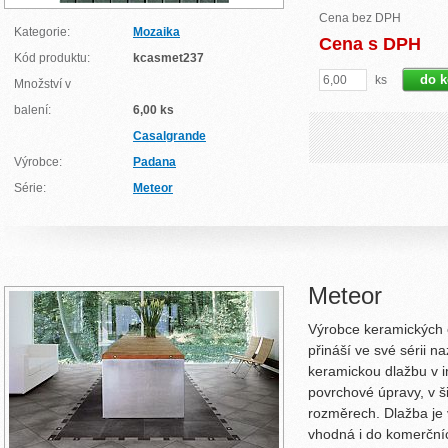
Cena bez DPH
Kategorie:
Mozaika
Cena s DPH
Kód produktu:
kcasmet237
ks
Množství v
balení:
6,00 ks
Casalgrande
Výrobce:
Padana
Série:
Meteor
Meteor
Výrobce keramických 
přináší ve své sérii n
keramickou dlažbu v i
povrchové úpravy, v ši
rozměrech. Dlažba je v
vhodná i do komerčníc