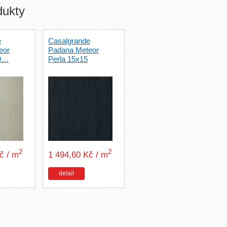
dukty
e
Casalgrande
eor
Padana Meteor
40…
Perla 15x15
2
2
Kč / m
1 494,60 Kč / m
detail