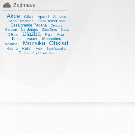
Zajímavé
Akce
Altair
Aparici
Apavisa
Atlas Concorde
CasaDolceCasa
Casalgrande Padana
Century
Cerdomus
Cotto
Cercom
Cipa Gres
Dlažba
Fap
D Este
Ergon
Monocibec
Kerlite
Marazzi
Mozaika
Obklad
Mosaico+
Refin
Rex
Ragno
Sant Agostino
Techlam by Levantina