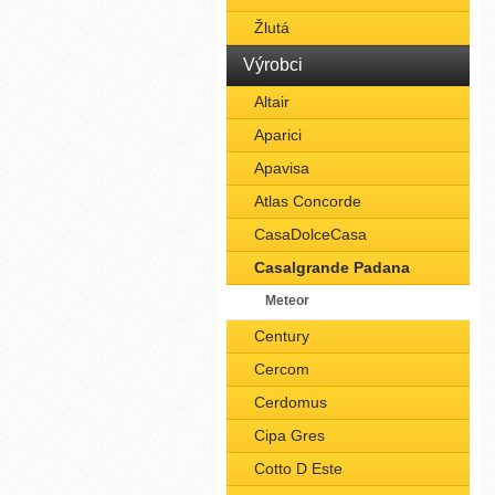
Žlutá
Výrobci
Altair
Aparici
Apavisa
Atlas Concorde
CasaDolceCasa
Casalgrande Padana
Meteor
Century
Cercom
Cerdomus
Cipa Gres
Cotto D Este