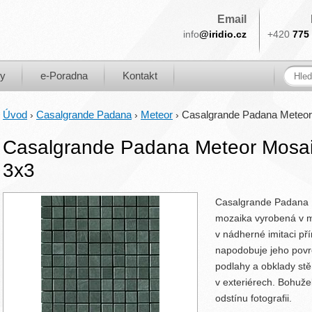
Email
info
@iridio.cz
+420
775 
ky
e-Poradna
Kontakt
Úvod
Casalgrande Padana
Meteor
Casalgrande Padana Meteor
›
›
›
Casalgrande Padana Meteor Mosai
3x3
Casalgrande Padana 
mozaika vyrobená v 
v nádherné imitaci př
napodobuje jeho povr
podlahy a obklady stěn
v exteriérech. Bohuž
odstínu fotografii.