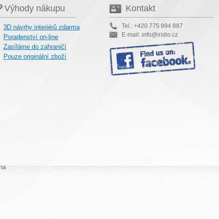
Výhody nákupu
Kontakt
Tel.: +420 775 994 887
3D návrhy interiérů zdarma
E-mail: info@iridio.cz
Poradenství on-line
Zasíláme do zahraničí
Pouze originální zboží
na