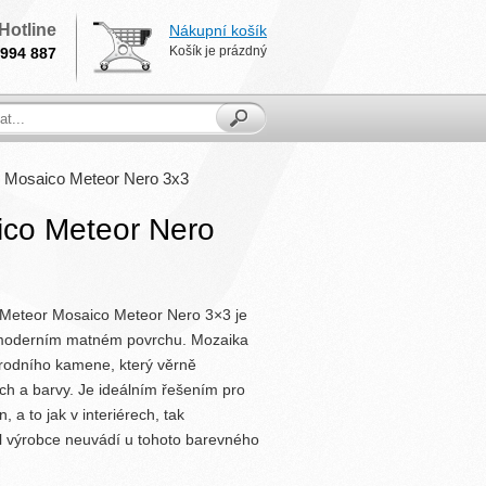
Hotline
Nákupní košík
Košík je prázdný
994 887
 Mosaico Meteor Nero 3x3
co Meteor Nero
Meteor Mosaico Meteor Nero 3×3 je
moderním matném povrchu. Mozaika
írodního kamene, který věrně
ch a barvy. Je ideálním řešením pro
, a to jak v interiérech, tak
el výrobce neuvádí u tohoto barevného