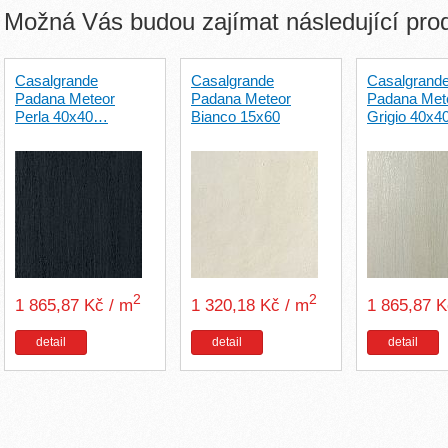
Možná Vás budou zajímat následující pro
Casalgrande
Casalgrande
Casalgrand
Padana Meteor
Padana Meteor
Padana Met
Perla 40x40…
Bianco 15x60
Grigio 40x
2
2
1 865,87 Kč / m
1 320,18 Kč / m
1 865,87 
detail
detail
detail