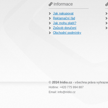
Informace
Jak nakupovat
Reklamační řád
Jak mohu platit?
Způsob doručení
Obchodní podmínky
©
2014 Iridio.cz
- všechna práva vyhraze
Hotline: +420 775 994 887
Email: info@iridio.cz