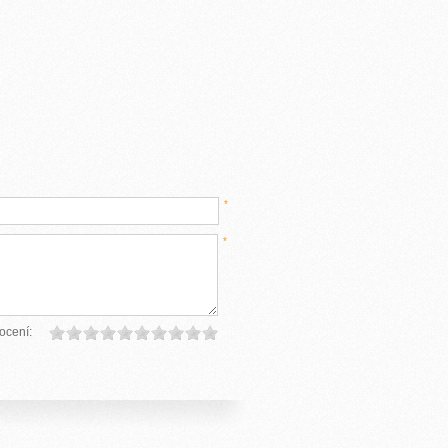
*
*
ocení: