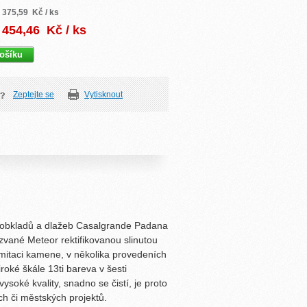
375,59
Kč / ks
454,46
Kč / ks
Zeptejte se
Vytisknout
obkladů a dlažeb Casalgrande Padana
azvané Meteor rektifikovanou slinutou
mitaci kamene, v několika provedeních
roké škále 13ti bareva v šesti
ysoké kvality, snadno se čistí, je proto
h či městských projektů.