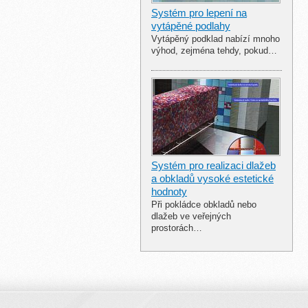
Systém pro lepení na
vytápěné podlahy
Vytápěný podklad nabízí mnoho
výhod, zejména tehdy, pokud…
Systém pro realizaci dlažeb
a obkladů vysoké estetické
hodnoty
Při pokládce obkladů nebo
dlažeb ve veřejných
prostorách…