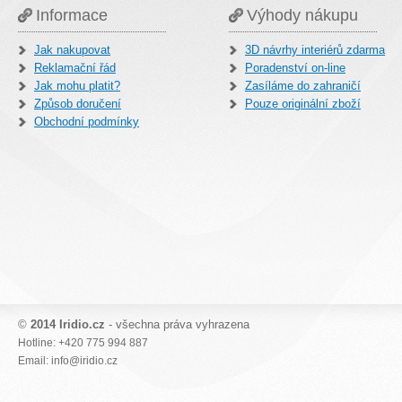
Informace
Výhody nákupu
Jak nakupovat
3D návrhy interiérů zdarma
Reklamační řád
Poradenství on-line
Jak mohu platit?
Zasíláme do zahraničí
Způsob doručení
Pouze originální zboží
Obchodní podmínky
©
2014 Iridio.cz
- všechna práva vyhrazena
Hotline: +420 775 994 887
Email: info@iridio.cz