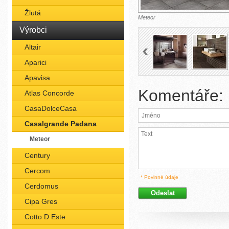
Žlutá
Meteor
Výrobci
Altair
Aparici
Apavisa
Komentáře:
Atlas Concorde
CasaDolceCasa
Casalgrande Padana
Meteor
Century
Cercom
* Povinné údaje
Cerdomus
Cipa Gres
Cotto D Este