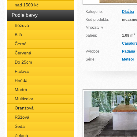
nad 1500 kč
Kategorie:
Dlažba
Podle barvy
Kód produktu:
mcasme
Béžová
Množství v
Bílá
2
balení:
1,08 m
Černá
Casalgr
Výrobce:
Padana
Červená
Série:
Meteor
Do 25cm
Fialová
Hnědá
Modrá
Multicolor
Oranžová
Růžová
Šedá
Zelená