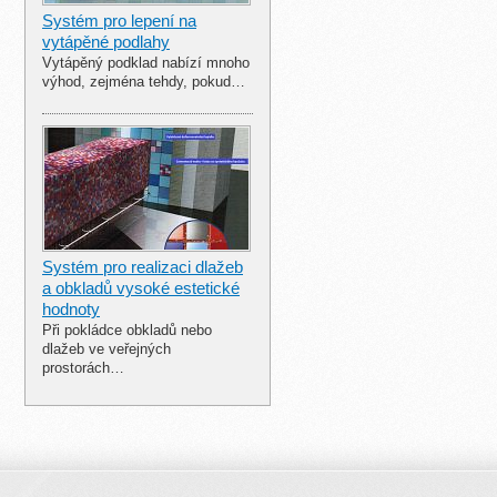
Systém pro lepení na
vytápěné podlahy
Vytápěný podklad nabízí mnoho
výhod, zejména tehdy, pokud…
Systém pro realizaci dlažeb
a obkladů vysoké estetické
hodnoty
Při pokládce obkladů nebo
dlažeb ve veřejných
prostorách…