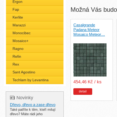
Ergon
Možná Vás budou
Fap
Kerlite
Casalgrande
Marazzi
Padana Meteor
Monocibec
Mosaico Meteor…
Mosaico+
Ragno
Refin
Rex
Sant Agostino
Techlam by Levantina
454,46 Kč / ks
detail
Novinky
Dřevo, dřevo a zase dřevo
Také patříte k těm, kteří milují
dřevo? Máte rádi jeho