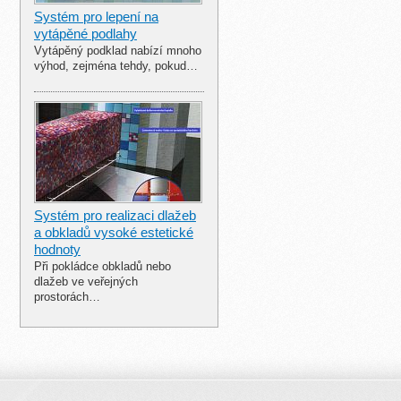
Systém pro lepení na
vytápěné podlahy
Vytápěný podklad nabízí mnoho
výhod, zejména tehdy, pokud…
Systém pro realizaci dlažeb
a obkladů vysoké estetické
hodnoty
Při pokládce obkladů nebo
dlažeb ve veřejných
prostorách…