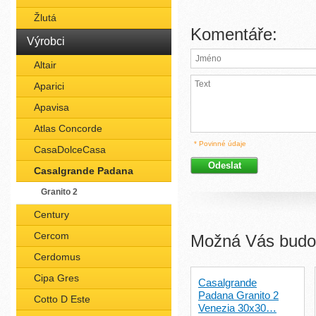
Žlutá
Komentáře:
Výrobci
Altair
Aparici
Apavisa
Atlas Concorde
* Povinné údaje
CasaDolceCasa
Casalgrande Padana
Granito 2
Century
Cercom
Možná Vás budou
Cerdomus
Cipa Gres
Casalgrande
Padana Granito 2
Cotto D Este
Venezia 30x30…