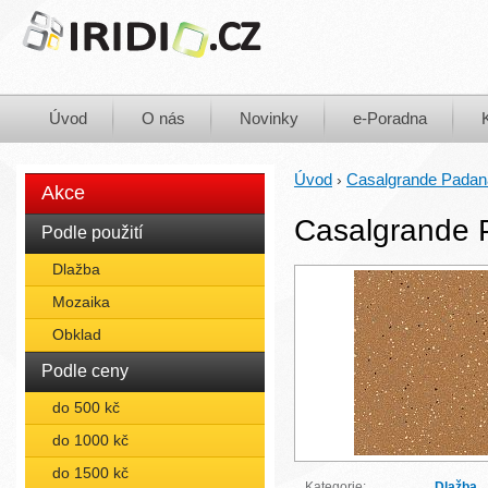
Úvod
O nás
Novinky
e-Poradna
Úvod
Casalgrande Padan
›
Akce
Casalgrande P
Podle použití
Dlažba
Mozaika
Obklad
Podle ceny
do 500 kč
do 1000 kč
do 1500 kč
Kategorie:
Dlažba