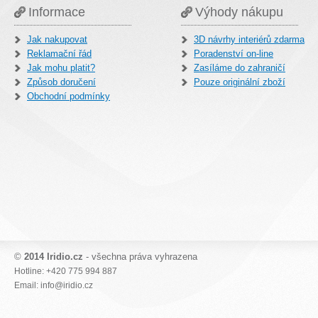
Informace
Výhody nákupu
Jak nakupovat
3D návrhy interiérů zdarma
Reklamační řád
Poradenství on-line
Jak mohu platit?
Zasíláme do zahraničí
Způsob doručení
Pouze originální zboží
Obchodní podmínky
©
2014 Iridio.cz
- všechna práva vyhrazena
Hotline: +420 775 994 887
Email: info@iridio.cz