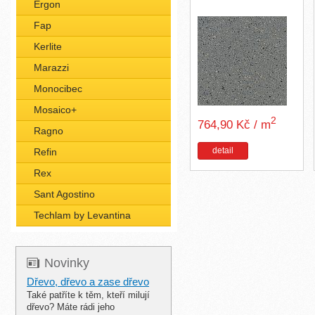
Ergon
Fap
Kerlite
Marazzi
Monocibec
Mosaico+
2
764,90 Kč / m
Ragno
detail
Refin
Rex
Sant Agostino
Techlam by Levantina
Novinky
Dřevo, dřevo a zase dřevo
Také patříte k těm, kteří milují
dřevo? Máte rádi jeho