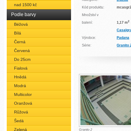
nad 1500 kč
Kód produktu:
mcasgr
Podle barvy
Množství v
2
balení:
1,17 m
Béžová
Casalgr
Bílá
Výrobce:
Padana
Černá
Série:
Granito 
Červená
Do 25cm
Fialová
Hnědá
Modrá
Multicolor
Oranžová
Růžová
Šedá
Zelená
Granito 2