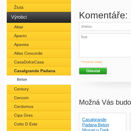
Žlutá
Komentáře:
Výrobci
Altair
Aparici
Apavisa
Atlas Concorde
CasaDolceCasa
* Povinné údaje
Casalgrande Padana
Beton
Century
Cercom
Možná Vás budou
Cerdomus
Cipa Gres
Casalgrande
Cotto D Este
Padana Beton
Mosaico Dark…