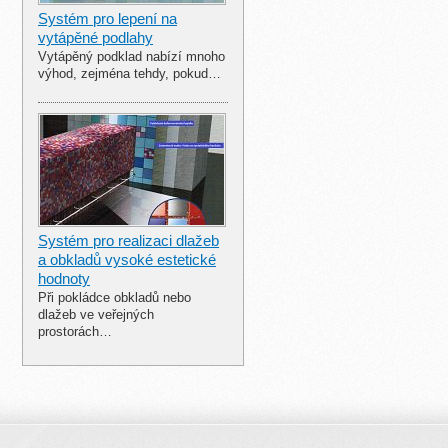
Systém pro lepení na
vytápěné podlahy
Vytápěný podklad nabízí mnoho
výhod, zejména tehdy, pokud…
Systém pro realizaci dlažeb
a obkladů vysoké estetické
hodnoty
Při pokládce obkladů nebo
dlažeb ve veřejných
prostorách…