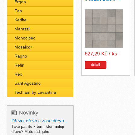
Ergon
Fap
Kerlite
Marazzi
Monocibec
Mosaico+
627,29 Kč / ks
Ragno
Refin
detail
Rex
Sant Agostino
Techlam by Levantina
Novinky
Dřevo, dřevo a zase dřevo
Také patříte k těm, kteří milují
dřevo? Máte rádi jeho