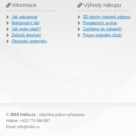
Informace
Výhody nákupu
Jak nakupovat
3D návrhy interiérů zdarma
Reklamační řád
Poradenství on-line
Jak mohu platit?
Zasíláme do zahraničí
Způsob doručení
Pouze originální zboží
Obchodní podmínky
©
2014 Iridio.cz
- všechna práva vyhrazena
Hotline: +420 775 994 887
Email: info@iridio.cz