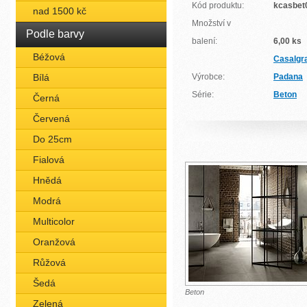
Kód produktu:
kcasbet
nad 1500 kč
Množství v
Podle barvy
balení:
6,00 ks
Béžová
Casalgr
Bílá
Výrobce:
Padana
Série:
Beton
Černá
Červená
Do 25cm
Fialová
Hnědá
Modrá
Multicolor
Oranžová
Růžová
Šedá
Beton
Zelená