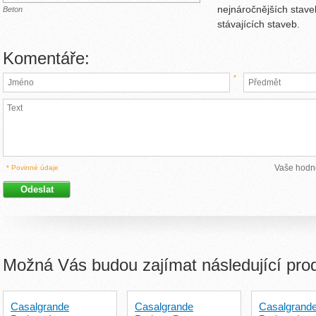
nejnáročnějších stave
Beton
stávajících staveb.
Komentáře:
*
Vaše hodn
* Povinné údaje
Možná Vás budou zajímat následující pro
Casalgrande
Casalgrande
Casalgrand