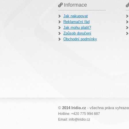
Informace
Jak nakupovat
Reklamační řád
Jak mohu platit?
Způsob doručení
Obchodní podmínky
©
2014 Iridio.cz
- všechna práva vyhraze
Hotline: +420 775 994 887
Email: info@iridio.cz