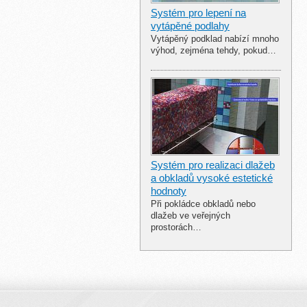
Systém pro lepení na
vytápěné podlahy
Vytápěný podklad nabízí mnoho
výhod, zejména tehdy, pokud…
Systém pro realizaci dlažeb
a obkladů vysoké estetické
hodnoty
Při pokládce obkladů nebo
dlažeb ve veřejných
prostorách…