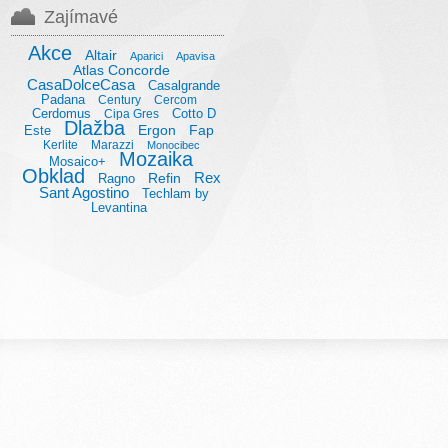
Zajímavé
Akce
Altair
Aparici
Apavisa
Atlas Concorde
CasaDolceCasa
Casalgrande
Padana
Century
Cercom
Cerdomus
Cotto D
Cipa Gres
Dlažba
Ergon
Fap
Este
Kerlite
Marazzi
Monocibec
Mozaika
Mosaico+
Obklad
Rex
Refin
Ragno
Sant Agostino
Techlam by
Levantina