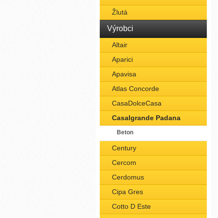
Žlutá
Výrobci
Altair
Aparici
Apavisa
Atlas Concorde
CasaDolceCasa
Casalgrande Padana
Beton
Century
Cercom
Cerdomus
Cipa Gres
Cotto D Este