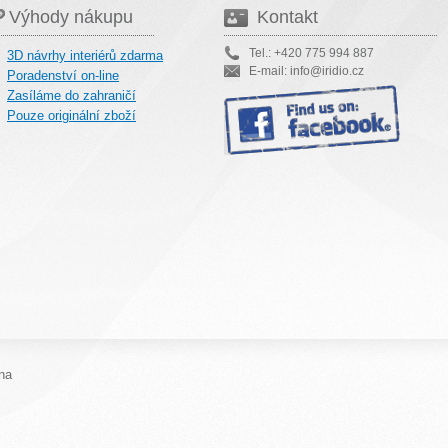
Výhody nákupu
Kontakt
Tel.: +420 775 994 887
3D návrhy interiérů zdarma
E-mail: info@iridio.cz
Poradenství on-line
Zasíláme do zahraničí
Pouze originální zboží
na