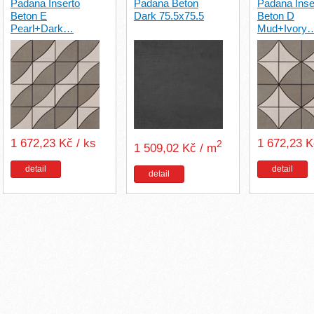
Padana Inserto
Padana Beton
Padana Inse
Beton E
Dark 75.5x75.5
Beton D
Pearl+Dark…
Mud+Ivory
1 672,23 Kč / ks
1 672,23 K
2
1 509,02 Kč / m
detail
detail
detail