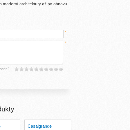
b moderní architektury až po obnovu
*
*
ocení:
dukty
e
Casalgrande