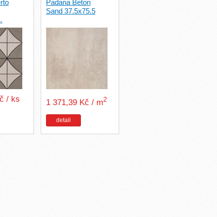
rto
Padana Beton
Sand 37.5x75.5
…
č / ks
2
1 371,39 Kč / m
detail