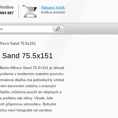
Hotline
Nákupní košík
Košík je prázdný
994 887
frsco Sand 75.5x151
o Sand 75.5x151
eton Affrsco Sand 75.5×151 je slinutá
 vyrobená v moderním matném povrchu.
formátová dlažba má jednoduchý vzhled
rném barevném odstínu s krásným
Dlažbu můžeme použít do obytných a
a podlahu tak stěny. Všude, kde
voří příjemnou atmosféru. Bohužel
ínu není fotografie od výrobce