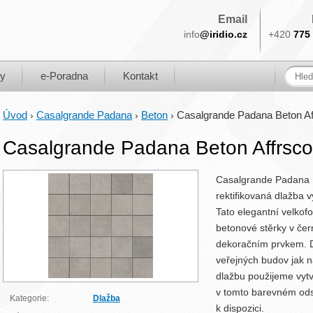
Email
info
@iridio.cz
+420
775 
ky
e-Poradna
Kontakt
Úvod
Casalgrande Padana
Beton
Casalgrande Padana Beton Af
›
›
›
Casalgrande Padana Beton Affrsc
Casalgrande Padana B
rektifikovaná dlažba
Tato elegantní velko
betonové stěrky v če
dekoračním prvkem. 
veřejných budov jak n
dlažbu použijeme vyt
v tomto barevném odst
Kategorie:
Dlažba
k dispozici.