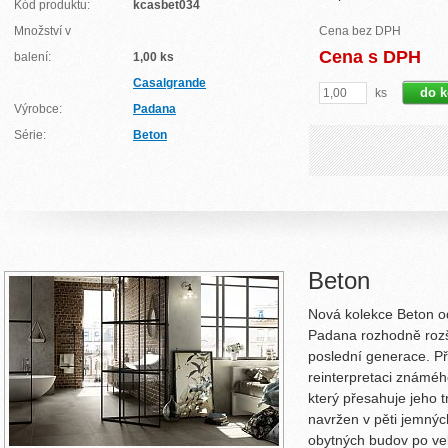
Kód produktu:
kcasbet034
Množství v
Cena bez DPH
Cena s DPH
balení:
1,00 ks
Casalgrande
ks
Výrobce:
Padana
Série:
Beton
Beton
Nová kolekce Beton o
Padana rozhodně rozšiř
poslední generace. Př
reinterpretaci známého
který přesahuje jeho tr
navržen v pěti jemnýc
obytných budov po ve