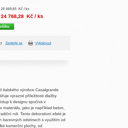
20 469,65
Kč / ks
24 768,28
Kč / ks
Zeptejte se
Vytisknout
d italského výrobce Casalgrande
uje výrazné příležitosti dlažby
ístup k designu spočívá v
 materiálu, jako je například beton,
adiční roli. Tento dekorativní efekt je
h barevných odstínech s využitím od
lké komerční plochy, od