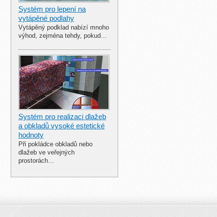
Systém pro lepení na
vytápěné podlahy
Vytápěný podklad nabízí mnoho
výhod, zejména tehdy, pokud…
Systém pro realizaci dlažeb
a obkladů vysoké estetické
hodnoty
Při pokládce obkladů nebo
dlažeb ve veřejných
prostorách…