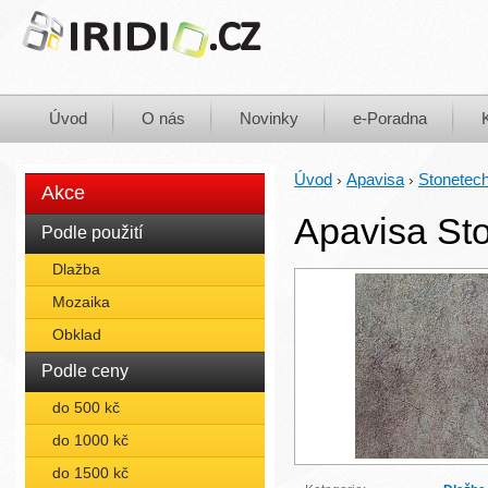
Úvod
O nás
Novinky
e-Poradna
Úvod
Apavisa
Stonetec
›
›
Akce
Apavisa St
Podle použití
Dlažba
Mozaika
Obklad
Podle ceny
do 500 kč
do 1000 kč
do 1500 kč