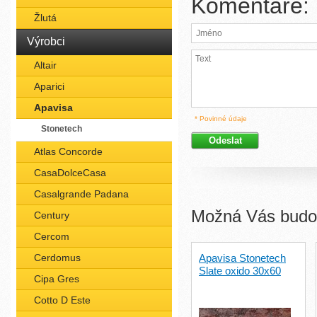
Komentáře:
Žlutá
Výrobci
Altair
Aparici
Apavisa
* Povinné údaje
Stonetech
Atlas Concorde
CasaDolceCasa
Casalgrande Padana
Možná Vás budou
Century
Cercom
Cerdomus
Apavisa Stonetech
Slate oxido 30x60
Cipa Gres
Cotto D Este