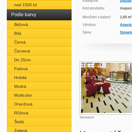
Kategorie:
Dlažba
nad 1500 kč
Kód produktu:
mapas
Podle barvy
Množství v balení:
1,00 m
Béžová
Výrobce:
Apavis
Série:
Stonet
Bílá
Černá
Červená
Do 25cm
Fialová
Hnědá
Modrá
Multicolor
Oranžová
Růžová
Stonetech
Šedá
Zelená