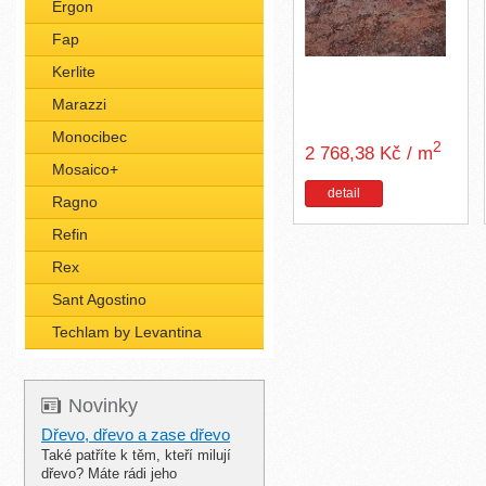
Ergon
Fap
Kerlite
Marazzi
Monocibec
2
2 768,38 Kč / m
Mosaico+
detail
Ragno
Refin
Rex
Sant Agostino
Techlam by Levantina
Novinky
Dřevo, dřevo a zase dřevo
Také patříte k těm, kteří milují
dřevo? Máte rádi jeho