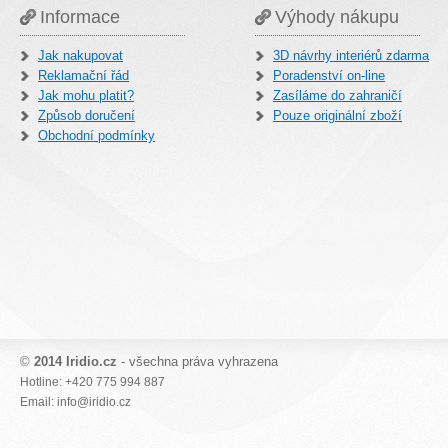
Informace
Výhody nákupu
Jak nakupovat
3D návrhy interiérů zdarma
Reklamační řád
Poradenství on-line
Jak mohu platit?
Zasíláme do zahraničí
Způsob doručení
Pouze originální zboží
Obchodní podmínky
©
2014 Iridio.cz
- všechna práva vyhrazena
Hotline: +420 775 994 887
Email: info@iridio.cz