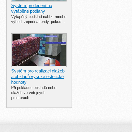
Systém pro lepení na
vytápěné podlahy
Vytápěný podklad nabízí mnoho
výhod, zejména tehdy, pokud…
Systém pro realizaci dlažeb
a obkladů vysoké estetické
hodnoty
Při pokládce obkladů nebo
dlažeb ve veřejných
prostorách…