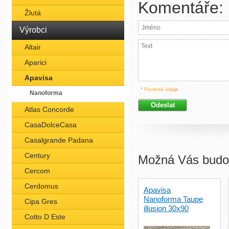
Komentáře:
Žlutá
Výrobci
Altair
Aparici
Apavisa
* Povinné údaje
Nanoforma
Atlas Concorde
CasaDolceCasa
Casalgrande Padana
Century
Možná Vás budou
Cercom
Cerdomus
Apavisa
Nanoforma Taupe
Cipa Gres
illusion 30x90
Cotto D Este