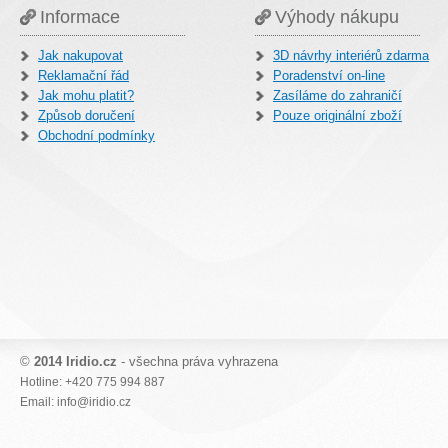
Informace
Výhody nákupu
Jak nakupovat
3D návrhy interiérů zdarma
Reklamační řád
Poradenství on-line
Jak mohu platit?
Zasíláme do zahraničí
Způsob doručení
Pouze originální zboží
Obchodní podmínky
©
2014 Iridio.cz
- všechna práva vyhrazena
Hotline: +420 775 994 887
Email: info@iridio.cz