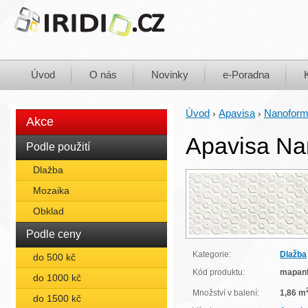
Úvod
O nás
Novinky
e-Poradna
Úvod
Apavisa
Nanofor
›
›
Akce
Apavisa Nan
Podle použití
Dlažba
Mozaika
Obklad
Podle ceny
Kategorie:
Dlažba
do 500 kč
Kód produktu:
mapan
do 1000 kč
Množství v balení:
1,86 m
do 1500 kč