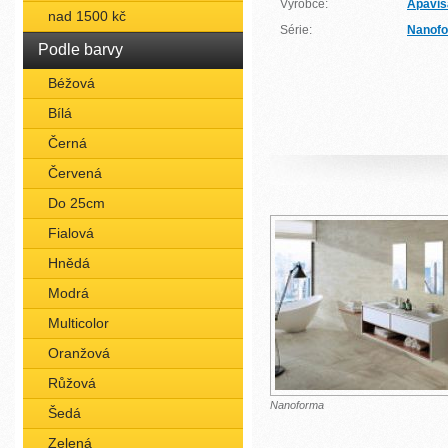
Výrobce:
Apavis
nad 1500 kč
Série:
Nanof
Podle barvy
Béžová
Bílá
Černá
Červená
Do 25cm
Fialová
Hnědá
Modrá
Multicolor
Oranžová
Růžová
Nanoforma
Šedá
Zelená