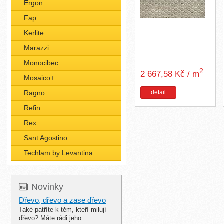
Ergon
Fap
Kerlite
Marazzi
Monocibec
2
2 667,58 Kč / m
Mosaico+
detail
Ragno
Refin
Rex
Sant Agostino
Techlam by Levantina
Novinky
Dřevo, dřevo a zase dřevo
Také patříte k těm, kteří milují
dřevo? Máte rádi jeho