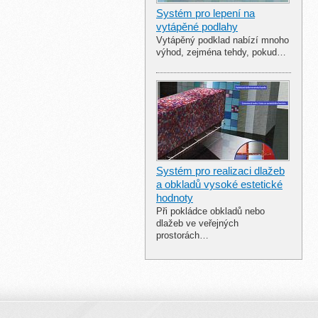
Systém pro lepení na
vytápěné podlahy
Vytápěný podklad nabízí mnoho
výhod, zejména tehdy, pokud…
Systém pro realizaci dlažeb
a obkladů vysoké estetické
hodnoty
Při pokládce obkladů nebo
dlažeb ve veřejných
prostorách…