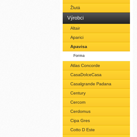
Žlutá
Výrobci
Altair
Aparici
Apavisa
Forma
Atlas Concorde
CasaDolceCasa
Casalgrande Padana
Century
Cercom
Cerdomus
Cipa Gres
Cotto D Este