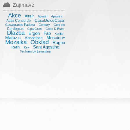
Zajímavé
Akce
Altair
Aparici
Apavisa
CasaDolceCasa
Atlas Concorde
Casalgrande Padana
Century
Cercom
Cerdomus
Cipa Gres
Cotto D Este
Dlažba
Ergon
Fap
Kerlite
Marazzi
Mosaico+
Monocibec
Mozaika
Obklad
Ragno
Sant Agostino
Refin
Rex
Techlam by Levantina