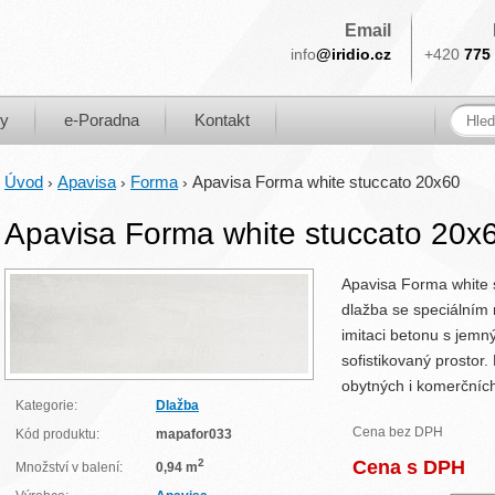
Email
info
@iridio.cz
+420
775 
ky
e-Poradna
Kontakt
Úvod
Apavisa
Forma
Apavisa Forma white stuccato 20x60
›
›
›
Apavisa Forma white stuccato 20x
Apavisa Forma white s
dlažba se speciálním 
imitaci betonu s jemný
sofistikovaný prostor
obytných i komerčních
Kategorie:
Dlažba
Cena bez DPH
Kód produktu:
mapafor033
2
Cena s DPH
Množství v balení:
0,94 m