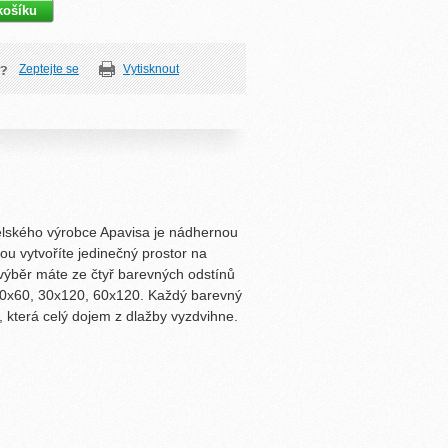
Zeptejte se
Vytisknout
lského výrobce Apavisa je nádhernou
rou vytvoříte jedinečný prostor na
výběr máte ze čtyř barevných odstínů
0x60, 30x120, 60x120. Každý barevný
, která celý dojem z dlažby vyzdvihne.