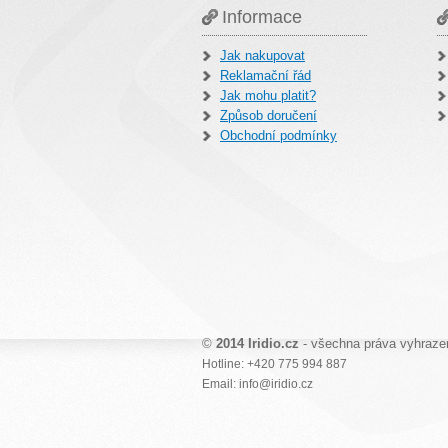
Informace
Jak nakupovat
Reklamační řád
Jak mohu platit?
Způsob doručení
Obchodní podmínky
©
2014 Iridio.cz
- všechna práva vyhraze
Hotline: +420 775 994 887
Email: info@iridio.cz