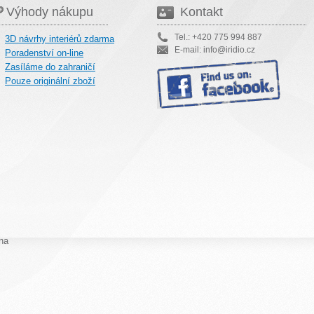
Výhody nákupu
Kontakt
Tel.: +420 775 994 887
3D návrhy interiérů zdarma
E-mail: info@iridio.cz
Poradenství on-line
Zasíláme do zahraničí
Pouze originální zboží
na