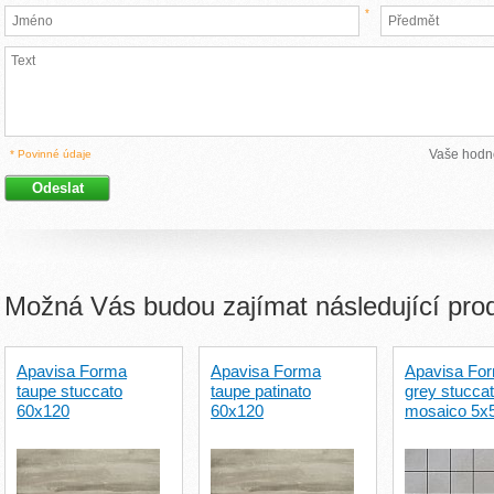
*
Vaše hodn
* Povinné údaje
Možná Vás budou zajímat následující pro
Apavisa Forma
Apavisa Forma
Apavisa Fo
taupe stuccato
taupe patinato
grey stucca
60x120
60x120
mosaico 5x