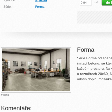
Výrobce:
Apavisa
2
m
Série:
Forma
Forma
Série Forma od španě
imitací betonu, se kte
každém prostoru. Na 
o rozměrech 20x60, 6
odstín doplní mozaika
Forma
Komentáře: