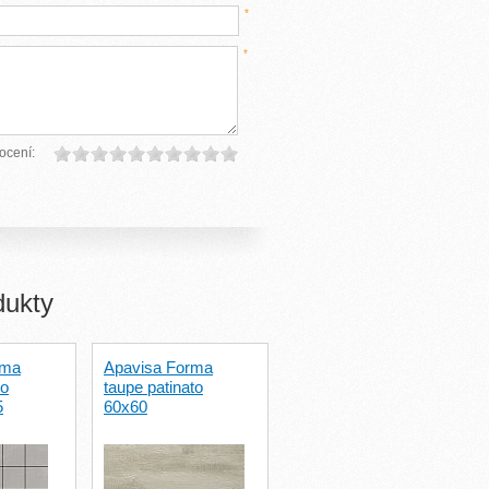
*
*
ocení:
dukty
rma
Apavisa Forma
to
taupe patinato
5
60x60