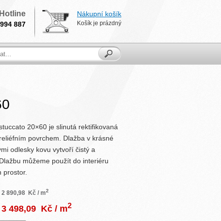
Hotline
Nákupní košík
Košík je prázdný
994 887
60
tuccato 20×60 je slinutá rektifikovaná
reliéfním povrchem. Dlažba v krásné
mi odlesky kovu vytvoří čistý a
. Dlažbu můžeme použít do interiéru
 prostor.
2
2 890,98
Kč / m
2
3 498,09
Kč / m