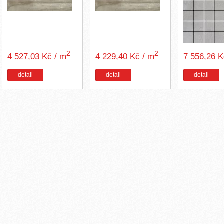
2
2
4 527,03 Kč / m
4 229,40 Kč / m
7 556,26 
detail
detail
detail