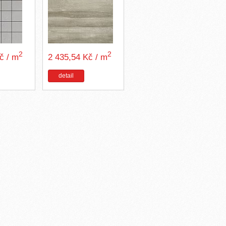
2
2
Kč / m
2 435,54 Kč / m
detail