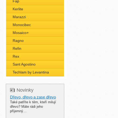
Fap
Kerlite
Marazzi
Monocibec
Mosaico+
Ragno
Refin
Rex
Sant Agostino
Techlam by Levantina
Novinky
Dřevo, dřevo a zase dřevo
Také patříte k těm, kteří milují
dřevo? Máte rádi jeho
příjemný…