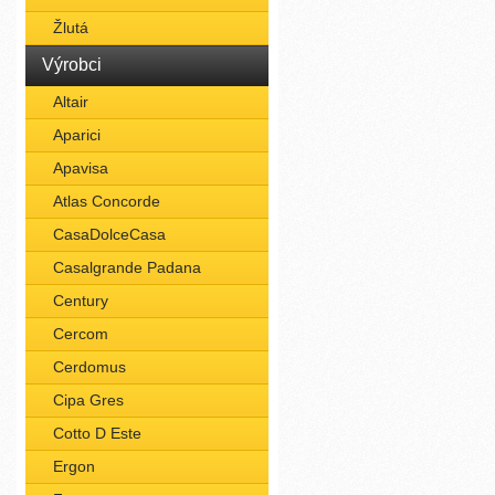
Žlutá
Výrobci
Altair
Aparici
Apavisa
Atlas Concorde
CasaDolceCasa
Casalgrande Padana
Century
Cercom
Cerdomus
Cipa Gres
Cotto D Este
Ergon