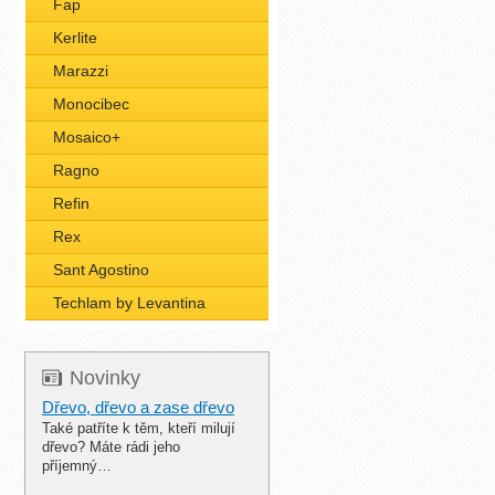
Fap
Kerlite
Marazzi
Monocibec
Mosaico+
Ragno
Refin
Rex
Sant Agostino
Techlam by Levantina
Novinky
Dřevo, dřevo a zase dřevo
Také patříte k těm, kteří milují
dřevo? Máte rádi jeho
příjemný…