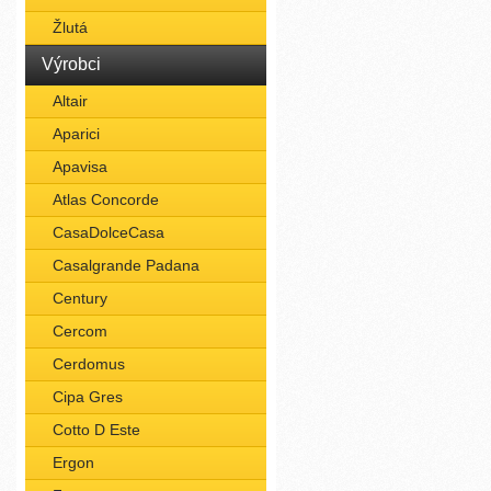
Žlutá
Výrobci
Altair
Aparici
Apavisa
Atlas Concorde
CasaDolceCasa
Casalgrande Padana
Century
Cercom
Cerdomus
Cipa Gres
Cotto D Este
Ergon