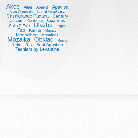
Akce
Apavisa
Altair
Aparici
CasaDolceCasa
Atlas Concorde
Casalgrande Padana
Century
Cercom
Cipa Gres
Cerdomus
Dlažba
Cotto D Este
Ergon
Fap
Kerlite
Marazzi
Monocibec
Mosaico+
Mozaika
Obklad
Ragno
Refin
Sant Agostino
Rex
Techlam by Levantina