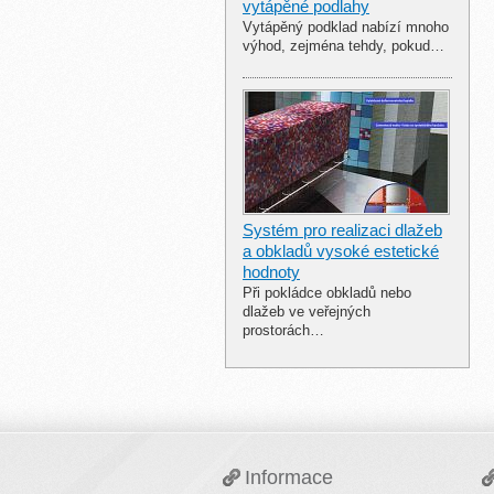
vytápěné podlahy
Vytápěný podklad nabízí mnoho
výhod, zejména tehdy, pokud…
Systém pro realizaci dlažeb
a obkladů vysoké estetické
hodnoty
Při pokládce obkladů nebo
dlažeb ve veřejných
prostorách…
Informace