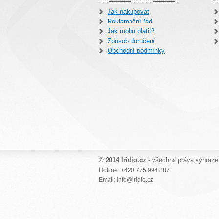
Jak nakupovat
Reklamační řád
Jak mohu platit?
Způsob doručení
Obchodní podmínky
©
2014 Iridio.cz
- všechna práva vyhraze
Hotline: +420 775 994 887
Email: info@iridio.cz