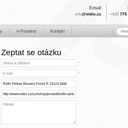
Email
info
@iridio.cz
+420
775 
ky
e-Poradna
Kontakt
Zeptat se otázku
*
*