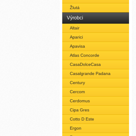
Žlutá
Výrobci
Altair
Aparici
Apavisa
Atlas Concorde
CasaDolceCasa
Casalgrande Padana
Century
Cercom
Cerdomus
Cipa Gres
Cotto D Este
Ergon