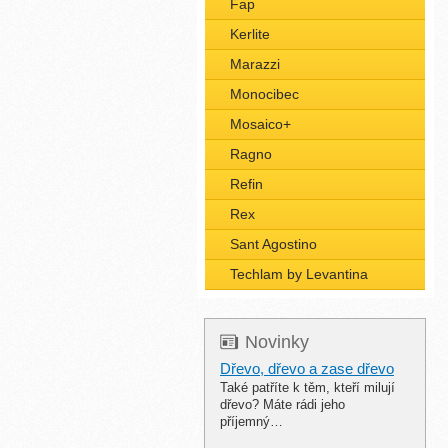
Fap
Kerlite
Marazzi
Monocibec
Mosaico+
Ragno
Refin
Rex
Sant Agostino
Techlam by Levantina
Novinky
Dřevo, dřevo a zase dřevo
Také patříte k těm, kteří milují
dřevo? Máte rádi jeho
příjemný…