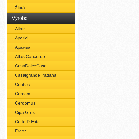
Žlutá
Výrobci
Altair
Aparici
Apavisa
Atlas Concorde
CasaDolceCasa
Casalgrande Padana
Century
Cercom
Cerdomus
Cipa Gres
Cotto D Este
Ergon