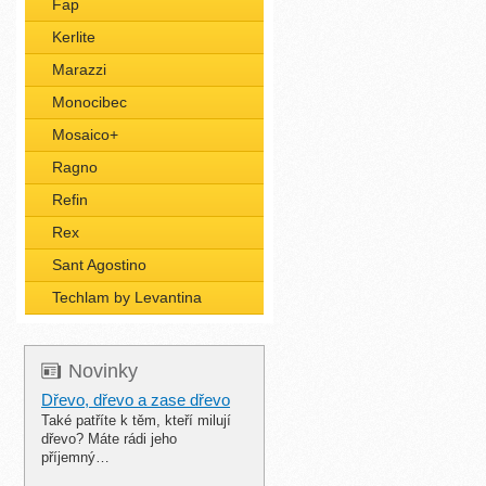
Fap
Kerlite
Marazzi
Monocibec
Mosaico+
Ragno
Refin
Rex
Sant Agostino
Techlam by Levantina
Novinky
Dřevo, dřevo a zase dřevo
Také patříte k těm, kteří milují
dřevo? Máte rádi jeho
příjemný…