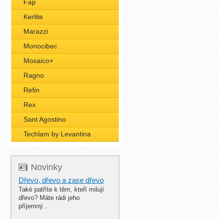
Fap
Kerlite
Marazzi
Monocibec
Mosaico+
Ragno
Refin
Rex
Sant Agostino
Techlam by Levantina
Novinky
Dřevo, dřevo a zase dřevo
Také patříte k těm, kteří milují
dřevo? Máte rádi jeho
příjemný…