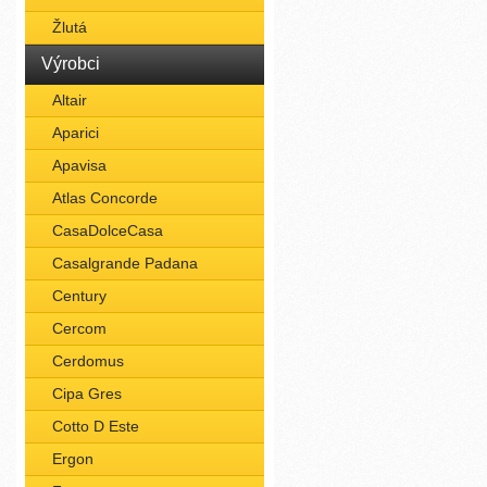
Žlutá
Výrobci
Altair
Aparici
Apavisa
Atlas Concorde
CasaDolceCasa
Casalgrande Padana
Century
Cercom
Cerdomus
Cipa Gres
Cotto D Este
Ergon