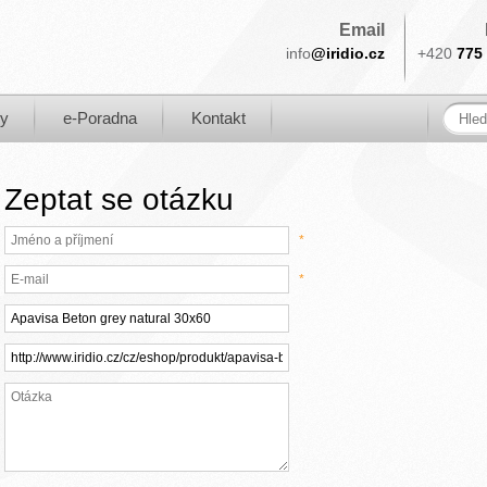
Email
info
@iridio.cz
+420
775 
ky
e-Poradna
Kontakt
Zeptat se otázku
*
*