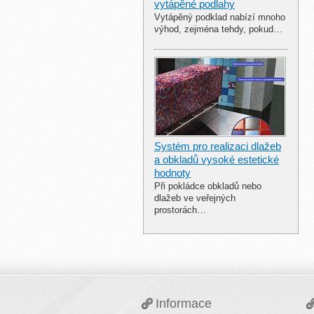
vytápěné podlahy
Vytápěný podklad nabízí mnoho
výhod, zejména tehdy, pokud…
Systém pro realizaci dlažeb
a obkladů vysoké estetické
hodnoty
Při pokládce obkladů nebo
dlažeb ve veřejných
prostorách…
Informace