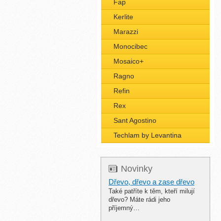
Fap
Kerlite
Marazzi
Monocibec
Mosaico+
Ragno
Refin
Rex
Sant Agostino
Techlam by Levantina
Novinky
Dřevo, dřevo a zase dřevo
Také patříte k těm, kteří milují
dřevo? Máte rádi jeho
příjemný…