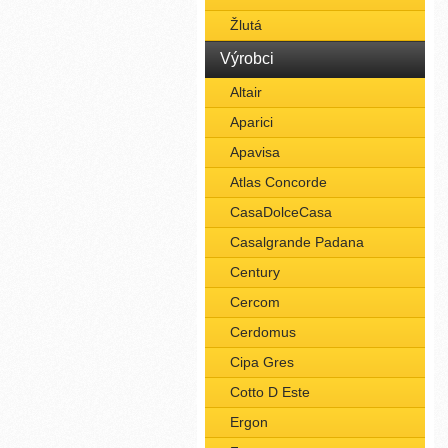
Žlutá
Výrobci
Altair
Aparici
Apavisa
Atlas Concorde
CasaDolceCasa
Casalgrande Padana
Century
Cercom
Cerdomus
Cipa Gres
Cotto D Este
Ergon