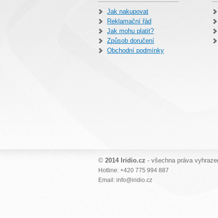
Jak nakupovat
Reklamační řád
Jak mohu platit?
Způsob doručení
Obchodní podmínky
©
2014 Iridio.cz
- všechna práva vyhraze
Hotline: +420 775 994 887
Email: info@iridio.cz