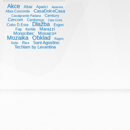
Akce
Altair
Aparici
Apavisa
CasaDolceCasa
Atlas Concorde
Century
Casalgrande Padana
Cercom
Cerdomus
Cipa Gres
Dlažba
Cotto D Este
Ergon
Marazzi
Fap
Kerlite
Monocibec
Mosaico+
Mozaika
Obklad
Ragno
Sant Agostino
Rex
Refin
Techlam by Levantina