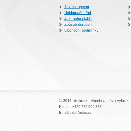
Jak nakupovat
Reklamační řád
Jak mohu platit?
Způsob doručení
Obchodní podmínky
©
2014 Iridio.cz
- všechna práva vyhraze
Hotline: +420 775 994 887
Email: info@iridio.cz