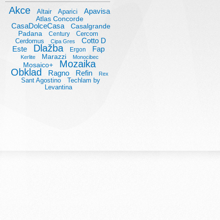
Akce
Apavisa
Altair
Aparici
Atlas Concorde
CasaDolceCasa
Casalgrande
Padana
Cercom
Century
Cotto D
Cerdomus
Cipa Gres
Dlažba
Este
Fap
Ergon
Marazzi
Kerlite
Monocibec
Mozaika
Mosaico+
Obklad
Ragno
Refin
Rex
Sant Agostino
Techlam by
Levantina