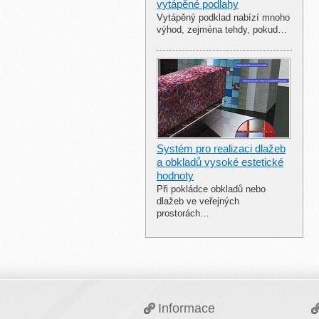
vytápěné podlahy
Vytápěný podklad nabízí mnoho
výhod, zejména tehdy, pokud…
Systém pro realizaci dlažeb
a obkladů vysoké estetické
hodnoty
Při pokládce obkladů nebo
dlažeb ve veřejných
prostorách…
Informace