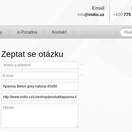
Email
info
@iridio.cz
+420
775 
ky
e-Poradna
Kontakt
Zeptat se otázku
*
*