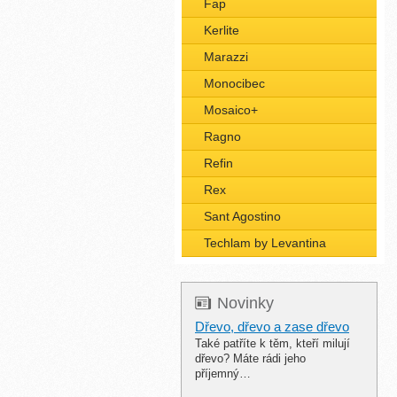
Fap
Kerlite
Marazzi
Monocibec
Mosaico+
Ragno
Refin
Rex
Sant Agostino
Techlam by Levantina
Novinky
Dřevo, dřevo a zase dřevo
Také patříte k těm, kteří milují
dřevo? Máte rádi jeho
příjemný…