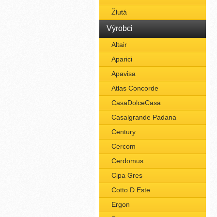
Žlutá
Výrobci
Altair
Aparici
Apavisa
Atlas Concorde
CasaDolceCasa
Casalgrande Padana
Century
Cercom
Cerdomus
Cipa Gres
Cotto D Este
Ergon