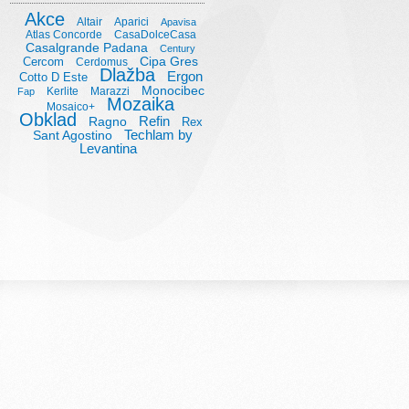
Akce
Altair
Aparici
Apavisa
Atlas Concorde
CasaDolceCasa
Casalgrande Padana
Century
Cipa Gres
Cercom
Cerdomus
Dlažba
Ergon
Cotto D Este
Monocibec
Kerlite
Marazzi
Fap
Mozaika
Mosaico+
Obklad
Refin
Ragno
Rex
Techlam by
Sant Agostino
Levantina