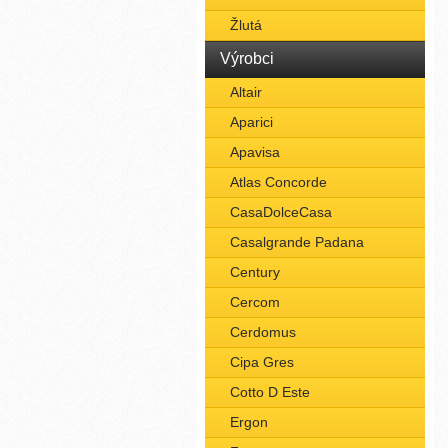
Žlutá
Výrobci
Altair
Aparici
Apavisa
Atlas Concorde
CasaDolceCasa
Casalgrande Padana
Century
Cercom
Cerdomus
Cipa Gres
Cotto D Este
Ergon