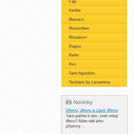
Fap
Kerlite
Marazzi
Monocibec
Mosaico+
Ragno
Refin
Rex
Sant Agostino
Techlam by Levantina
Novinky
Dřevo, dřevo a zase dřevo
Také patříte k těm, kteří milují
dřevo? Máte rádi jeho
příjemný…