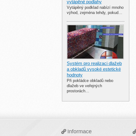
vytápěné podlahy
Vytápěný podklad nabízí mnoho
výhod, zejména tehdy, pokud…
Systém pro realizaci dlažeb
a obkladů vysoké estetické
hodnoty
Při pokládce obkladů nebo
dlažeb ve veřejných
prostorách…
Informace