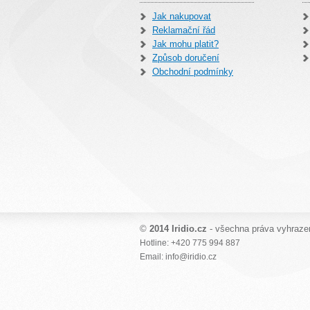
Jak nakupovat
Reklamační řád
Jak mohu platit?
Způsob doručení
Obchodní podmínky
©
2014 Iridio.cz
- všechna práva vyhraze
Hotline: +420 775 994 887
Email: info@iridio.cz