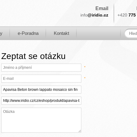
Email
info
@iridio.cz
+420
775 
ky
e-Poradna
Kontakt
Zeptat se otázku
*
*