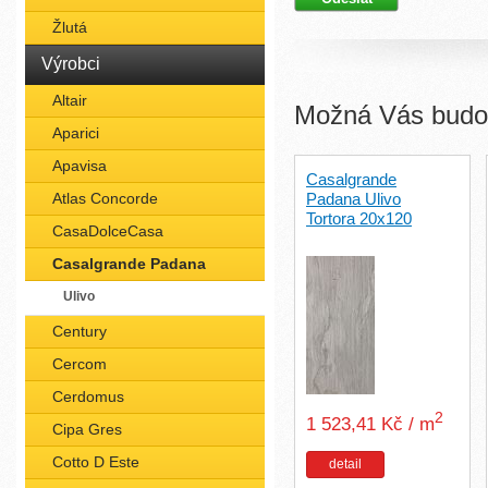
Žlutá
Výrobci
Altair
Možná Vás budou
Aparici
Apavisa
Casalgrande
Atlas Concorde
Padana Ulivo
Tortora 20x120
CasaDolceCasa
Casalgrande Padana
Ulivo
Century
Cercom
Cerdomus
2
1 523,41 Kč / m
Cipa Gres
Cotto D Este
detail