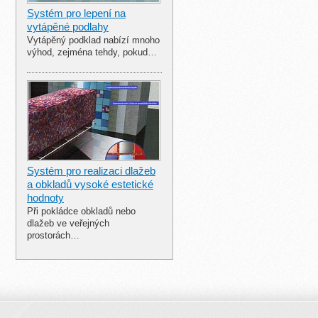
Systém pro lepení na
vytápěné podlahy
Vytápěný podklad nabízí mnoho
výhod, zejména tehdy, pokud…
Systém pro realizaci dlažeb
a obkladů vysoké estetické
hodnoty
Při pokládce obkladů nebo
dlažeb ve veřejných
prostorách…