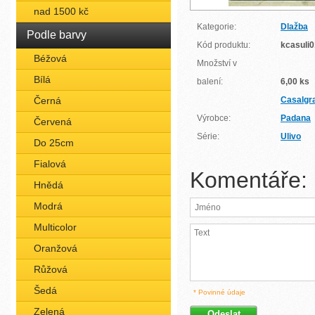
nad 1500 kč
Kategorie:
Dlažba
Podle barvy
Kód produktu:
kcasuli
Béžová
Množství v
Bílá
balení:
6,00 ks
Černá
Casalgr
Výrobce:
Padana
Červená
Série:
Ulivo
Do 25cm
Fialová
Komentáře:
Hnědá
Modrá
Multicolor
Oranžová
Růžová
Šedá
* Povinné údaje
Zelená