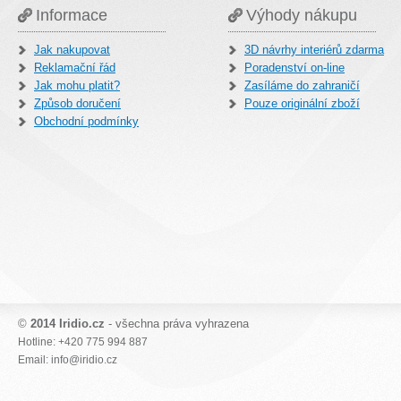
Informace
Výhody nákupu
Jak nakupovat
3D návrhy interiérů zdarma
Reklamační řád
Poradenství on-line
Jak mohu platit?
Zasíláme do zahraničí
Způsob doručení
Pouze originální zboží
Obchodní podmínky
©
2014 Iridio.cz
- všechna práva vyhrazena
Hotline: +420 775 994 887
Email: info@iridio.cz